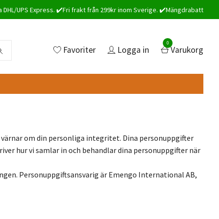
a DHL/UPS Express. ✔️Fri frakt från 299kr inom Sverige. ✔️Mängdrabatt
0
Favoriter
Logga in
Varukorg
Vi värnar om din personliga integritet. Dina personuppgifter
iver hur vi samlar in och behandlar dina personuppgifter när
ingen. Personuppgiftsansvarig är Emengo International AB,