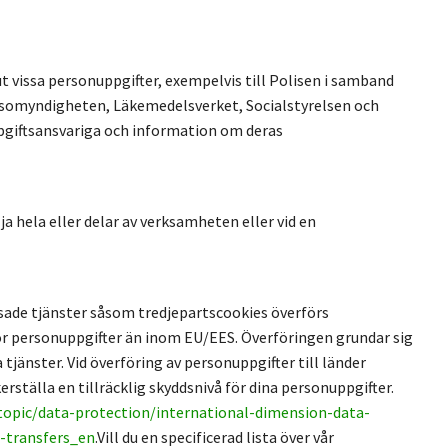
t vissa personuppgifter, exempelvis till Polisen i samband
somyndigheten, Läkemedelsverket, Socialstyrelsen och
pgiftsansvariga och information om deras
 hela eller delar av verksamheten eller vid en
sade tjänster såsom tredjepartscookies överförs
för personuppgifter än inom EU/EES. Överföringen grundar sig
tjänster. Vid överföring av personuppgifter till länder
ställa en tillräcklig skyddsnivå för dina personuppgifter.
-topic/data-protection/international-dimension-data-
l-transfers_en
.Vill du en specificerad lista över vår