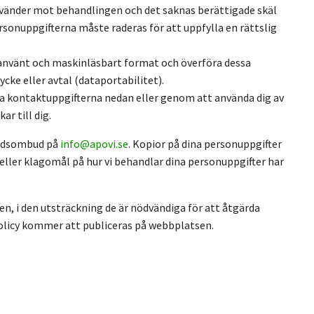
nvänder mot behandlingen och det saknas berättigade skäl
sonuppgifterna måste raderas för att uppfylla en rättslig
t använt och maskinläsbart format och överföra dessa
ke eller avtal (dataportabilitet).
 via kontaktuppgifterna nedan eller genom att använda dig av
r till dig.
kyddsombud på
info@apovi.se
. Kopior på dina personuppgifter
eller klagomål på hur vi behandlar dina personuppgifter har
den, i den utsträckning de är nödvändiga för att åtgärda
spolicy kommer att publiceras på webbplatsen.