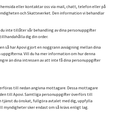
hemsida eller kontaktar oss via mail, chatt, telefon eller på
myndigheten och Skatteverket. Den information vi behandlar
 du inte tillåter vår behandling av dina personuppgifter
illhandahålla dig din order.
sen så har Apovi gjort en noggrann avvägning mellan dina
a uppgifterna. Vill du ha mer information om hur denna
re än dina intressen av att inte få dina personuppgifter
överföras till nedan angivna mottagare. Dessa mottagare
n till Apovi. Samtliga personuppgifter överförs till
 tjänst du önskat, fullgöra avtalet med dig, uppfylla
till myndigheter sker endast om så krävs enligt lag.