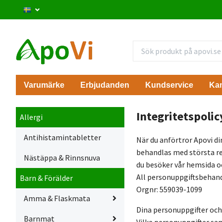
Varumärke
Erbjudanden
Kundservice
Ka
Integritetspolic
Allergi
Antihistamintabletter
När du anförtror Apovi di
behandlas med största res
Nästäppa & Rinnsnuva
du besöker vår hemsida o
All personuppgiftsbehand
Barn & Förälder
Orgnr: 559039-1099
Amma & Flaskmata
Dina personuppgifter och
Barnmat
Vilka personuppgifter sam