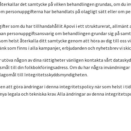
återkallar det samtycke på vilken behandlingen grundas, om du i
m personuppgifterna har behandlats på olagligt sätt eller om per
ifter som du har tillhandahållit Apovi i ett strukturerat, allmän
nnan personuppgiftsansvarig om behandlingen grundar sig på samtyc
 som helst återkalla ditt samtycke genom att höra av dig till oss
k som finns i alla kampanjer, erbjudanden och nyhetsbrev vi skicka
ar utöva någon av dina rättigheter vänligen kontakta vårt datas
smål till din folkbokföringsadress. Om du har några invändningar 
 klagomål till Integritetsskyddsmyndigheten.
ten att göra ändringar i denna integritetspolicy när som helst i ti
 nya legala och tekniska krav. Alla ändringar av denna integritet