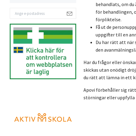
behandlats, om du 
för behandlingen, o
förpliktelse.
Få ut de personuppg
uppgifter till en a
Du har rätt att när
den avanmälningslän
Har du frågor eller önsk
skickas utan onödigt dröj
du rätt att lämna in ett
Apovi förbehåller sig rät
störningar eller uppfylla