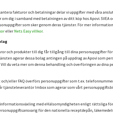
hantera fakturor och betalningar delar vi uppgifter med våra ansl
r om dig i samband med betalningen av ditt köp hos Apovi. SVEA o
sonuppgifter som sker genom deras tjänster. För mer information
kor
eller
Nets Easy villkor
.
olag
ror och produkter till dig får tillgång till dina personuppgifter 
änsten agerar dessa bolag antingen på uppdrag av Apovi som pers
 Vill du veta mer om denna behandling och överföringen av dina 
t och/eller FAQ överförs personuppgifter som t.ex. telefonnumm
 vår tjänsteleverantör Imbox som agerar som vårt personuppgiftsbi
 informationsväxling med eHälsomyndigheten enligt rättsliga förp
rsonuppgiftsansvarig för den nationella receptdepån, läkemede