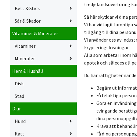
tredjelandsöverföring ka
Bett & Stick
Så här skyddar vi dina pe
Sår & Skador
Vi har vidtagit lämpliga
tillgång till dina person
Vitaminer & Mineraler
Vi använder oss av indust
Vitaminer
krypteringslösningar.
Alla som arbetar inom häl
Mineraler
apotek och således all p
Hem & Hushåll
Du har rättigheter när de
Disk
Begära ut informat
Få felaktiga person
Städ
Göra en invändning
Djur
tvingande berättiga
dina personuppgift
Hund
Kräva att behandlin
Katt
Få dina personuppgi