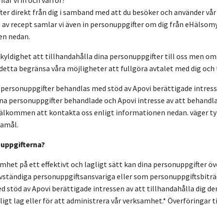
ter direkt från dig i samband med att du besöker och använder vår 
g av recept samlar vi även in personuppgifter om dig från eHälso
en nedan.
 skyldighet att tillhandahålla dina personuppgifter till oss men om
detta begränsa våra möjligheter att fullgöra avtalet med dig och t
 personuppgifter behandlas med stöd av Apovi berättigade intres
dina personuppgifter behandlade och Apovi intresse av att behandl
älkommen att kontakta oss enligt informationen nedan. väger tyng
damål.
nuppgifterna?
amhet på ett effektivt och lagligt sätt kan dina personuppgifter 
vständiga personuppgiftsansvariga eller som personuppgiftsbiträde
stöd av Apovi berättigade intressen av att tillhandahålla dig den
nligt lag eller för att administrera vår verksamhet.* Överföringar 