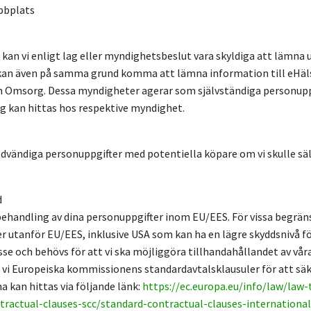
bbplats
an vi enligt lag eller myndighetsbeslut vara skyldiga att lämna u
 kan även på samma grund komma att lämna information till eHäl
ch Omsorg. Dessa myndigheter agerar som självständiga personup
 kan hittas hos respektive myndighet.
vändiga personuppgifter med potentiella köpare om vi skulle sälja
d
behandling av dina personuppgifter inom EU/EES. För vissa begrän
der utanför EU/EES, inklusive USA som kan ha en lägre skyddsnivå 
sse och behövs för att vi ska möjliggöra tillhandahållandet av våra 
i Europeiska kommissionens standardavtalsklausuler för att säker
 kan hittas via följande länk:
https://ec.europa.eu/info/law/law
tractual-clauses-scc/standard-contractual-clauses-internationa