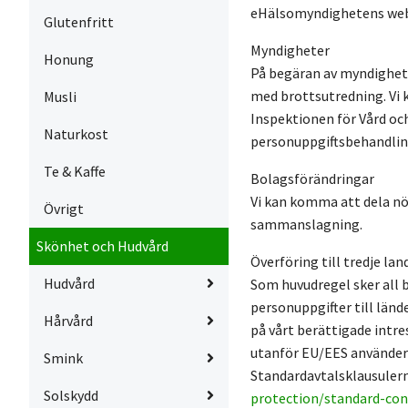
eHälsomyndighetens we
Glutenfritt
Myndigheter
Honung
På begäran av myndighet k
med brottsutredning. Vi
Musli
Inspektionen för Vård o
Naturkost
personuppgiftsbehandling
Te & Kaffe
Bolagsförändringar
Vi kan komma att dela nöd
Övrigt
sammanslagning.
Skönhet och Hudvård
Överföring till tredje lan
Hudvård
Som huvudregel sker all 
personuppgifter till län
Hårvård
på vårt berättigade intre
utanför EU/EES använder v
Smink
Standardavtalsklausulerna
Solskydd
protection/standard-con