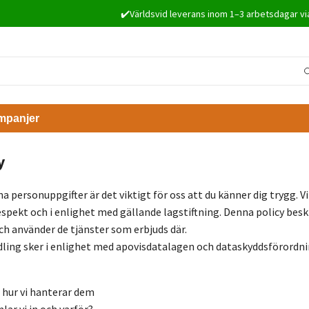
✔️Världsvid leverans inom 1–3 arbetsdagar vi
mpanjer
y
na personuppgifter är det viktigt för oss att du känner dig trygg. 
pekt och i enlighet med gällande lagstiftning. Denna policy beskr
ch använder de tjänster som erbjuds där.
ling sker i enlighet med apovisdatalagen och dataskyddsförordn
 hur vi hanterar dem
lar vi in och varför?