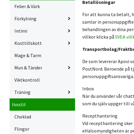
Betallösningar
Feber & Värk
För att kunna ta betalt, 
Förkylning
samlar in personuppgifte
behandlingen av dina per
Intimi
villkor klicka på
SVEA vill
Kosttillskott
Transportbolag/Fraktb
Mage & Tarm
De som levererar Apovi va
Mun & Tänder
PostNord. Beroende på tj
personuppgiftsansvariga.
Viktkontroll
Inbox
Träning
När du använder vår chat
som du själv uppger till
livsstil
Recepthantering
Choklad
Vid recepthantering sker
Flingor
eHälsomyndigheten är pe