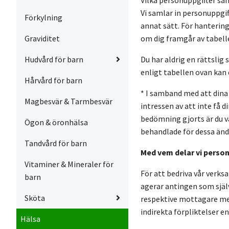
Vi samlar in personuppgif
Förkylning
annat sätt. För hanterin
Graviditet
om dig framgår av tabell
Hudvård för barn
Du har aldrig en rättslig
enligt tabellen ovan kan 
Hårvård för barn
* I samband med att dina
Magbesvär & Tarmbesvär
intressen av att inte få 
bedömning gjorts är du v
Ögon & öronhälsa
behandlade för dessa än
Tandvård för barn
Med vem delar vi perso
Vitaminer & Mineraler för
För att bedriva vår verks
barn
agerar antingen som själ
Sköta
respektive mottagare med 
indirekta förpliktelser e
Hälsa