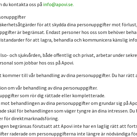
n du kontakta oss på
info@apovi.se
.
rsonuppgifter
 säkerhetsåtgärder för att skydda dina personuppgifter mot förlu
uppgifter är begränsat. Endast personer hos oss som behöver behan
ristandarder för att lagra, behandla och kommunicera känslig info
so- och sjukvården, både offentlig och privat, arbetar under sekre
ersonal som jobbar hos oss på Apovi.
t kommer till vår behandling av dina personuppgifter. Du har rätt a
ion om vår behandling av dina personuppgifter.
uppgifter som rör dig rättade eller kompletterade.
 mot behandlingen av dina personuppgifter om grundar sig på Apov
de skäl för behandlingen som väger tyngre än dina intressen. Du 
er för direktmarknadsföring.
gen begränsas förutsatt att Apovi inte har en laglig rätt att for
fter raderade om personuppgifterna inte längre är nödvändiga för 