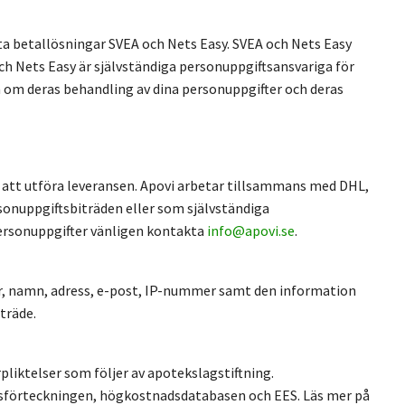
uta betallösningar SVEA och Nets Easy. SVEA och Nets Easy
ch Nets Easy är självständiga personuppgiftsansvariga för
 om deras behandling av dina personuppgifter och deras
för att utföra leveransen. Apovi arbetar tillsammans med DHL,
onuppgiftsbiträden eller som självständiga
personuppgifter vänligen kontakta
info@apovi.se
.
er, namn, adress, e-post, IP-nummer samt den information
träde.
liktelser som följer av apotekslagstiftning.
lsförteckningen, högkostnadsdatabasen och EES. Läs mer på