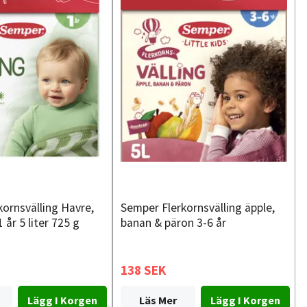
kornsvälling Havre,
Semper Flerkornsvälling äpple,
 år 5 liter 725 g
banan & päron 3-6 år
138 SEK
Läs Mer