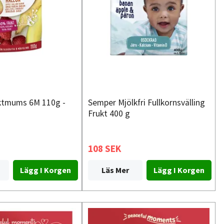
ktmums 6M 110g -
Semper Mjölkfri Fullkornsvälling
Frukt 400 g
108 SEK
Läs Mer