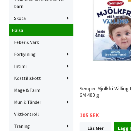
barn
Sköta
Hälsa
Feber & Värk
Förkylning
Intimi
Kosttillskott
Semper Mjölkfri Välling 
Mage & Tarm
6M 400 g
Mun & Tänder
Viktkontroll
105 SEK
Träning
Läs Mer