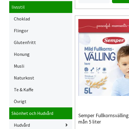
livsstil
Choklad
Flingor
Glutenfritt
Honung
Musli
Naturkost
Te & Kaffe
Övrigt
Skönhet och Hudvård
Semper Fullkornsvälling
mån 5 liter
Hudvård