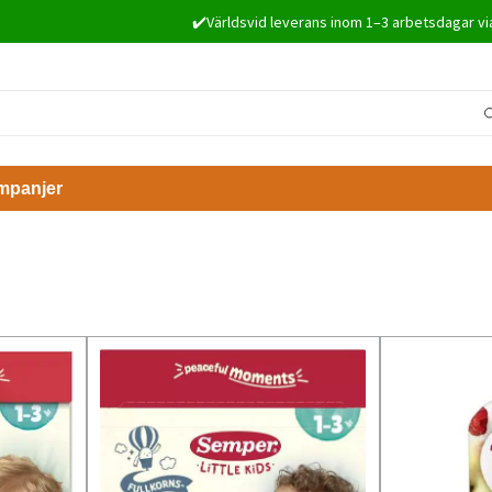
✔️Världsvid leverans inom 1–3 arbetsdagar vi
mpanjer