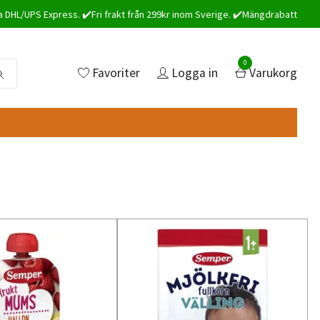
a DHL/UPS Express. ✔️Fri frakt från 299kr inom Sverige. ✔️Mängdrabatt
0
Favoriter
Logga in
Varukorg