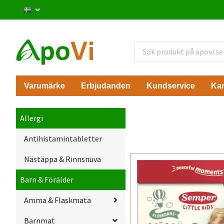
Varumärke
Erbjudanden
Kundservice
Ka
Allergi
Antihistamintabletter
Nästäppa & Rinnsnuva
Barn & Förälder
Amma & Flaskmata
Barnmat