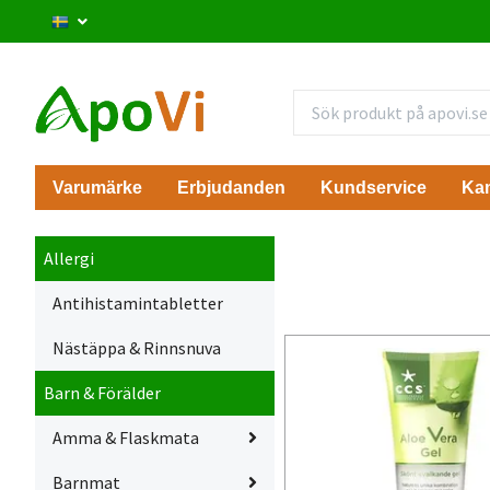
Varumärke
Erbjudanden
Kundservice
Ka
Allergi
Antihistamintabletter
Nästäppa & Rinnsnuva
Barn & Förälder
Amma & Flaskmata
Barnmat