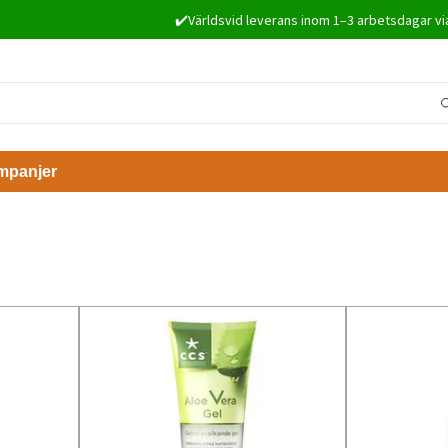
✔️Världsvid leverans inom 1–3 arbetsdagar vi
mpanjer