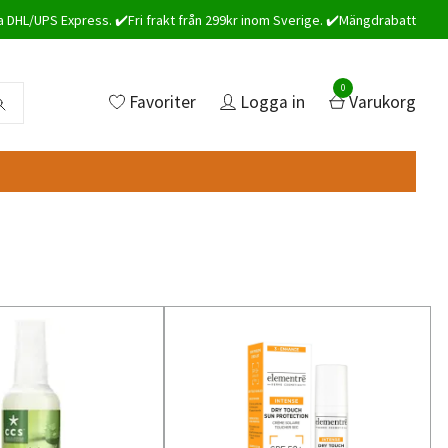
a DHL/UPS Express. ✔️Fri frakt från 299kr inom Sverige. ✔️Mängdrabatt
0
Favoriter
Logga in
Varukorg