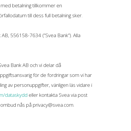
l med betalning tillkommer en
llodatum till dess full betalning sker.
nk AB, 556158-7634 (”Svea Bank”). Alla
 Svea Bank AB och vi delar då
iftsansvarig för de fordringar som vi har
ng av personuppgifter, vänligen läs vidare i
om/dataskydd
eller kontakta Svea via post
dsombud nås på
privacy@svea.com
.