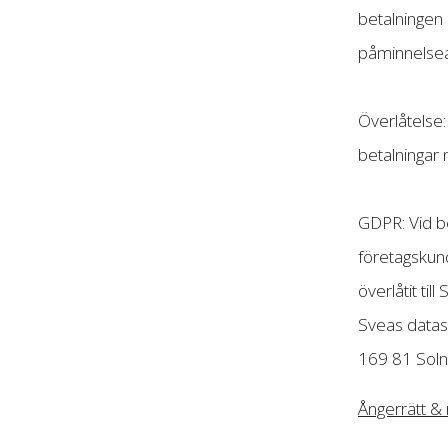
betalningen 
påminnelseav
Överlåtelse:
betalningar 
GDPR: Vid be
företagskun
överlåtit ti
Sveas datask
169 81 Soln
Ångerrätt & 