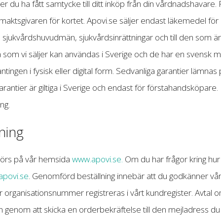
r du ha fått samtycke till ditt inköp från din vårdnadshavare
lmaktsgivaren för kortet. Apovi.se säljer endast läkemedel för 
till sjukvårdshuvudmän, sjukvårdsinrättningar och till den som 
som vi säljer kan användas i Sverige och de har en svensk m
ntingen i fysisk eller digital form. Sedvanliga garantier lämnas 
arantier är giltiga i Sverige och endast för förstahandsköpare.
ng.
ning
 görs på vår hemsida
www.apovi.se.
Om du har frågor kring hur
apovi.se
. Genomförd beställning innebär att du godkänner våra
r organisationsnummer registreras i vårt kundregister. Avtal om
n genom att skicka en orderbekräftelse till den mejladress du an