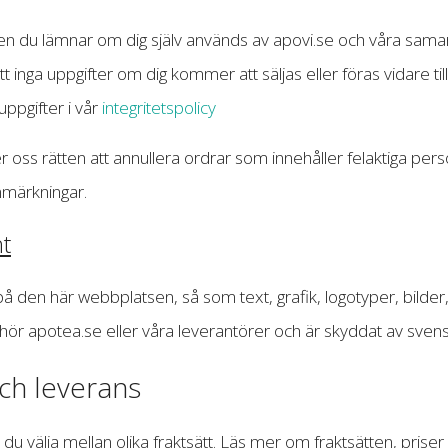
n du lämnar om dig själv används av apovi.se och våra samarb
tt inga uppgifter om dig kommer att säljas eller föras vidare ti
ppgifter i vår
integritetspolicy
er oss rätten att annullera ordrar som innehåller felaktiga per
nmärkningar.
t
l på den här webbplatsen, så som text, grafik, logotyper, bilder
llhör apotea.se eller våra leverantörer och är skyddat av sven
ch leverans
 du välja mellan olika fraktsätt. Läs mer om fraktsätten, prise