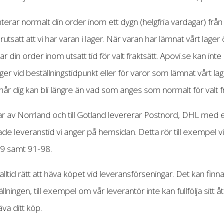
terar normalt din order inom ett dygn (helgfria vardagar) från 
örutsatt att vi har varan i lager. När varan har lämnat vårt lage
r din order inom utsatt tid för valt fraktsätt. Apovi.se kan in
 lager vid beställningstidpunkt eller för varor som lämnat vårt l
når dig kan bli längre än vad som anges som normalt för valt f
elar av Norrland och till Gotland levererar Postnord, DHL med e
de leveranstid vi anger på hemsidan. Detta rör till exempel
9 samt 91-98.
ltid rätt att häva köpet vid leveransförseningar. Det kan finnas
tällningen, till exempel om vår leverantör inte kan fullfölja sitt 
va ditt köp.