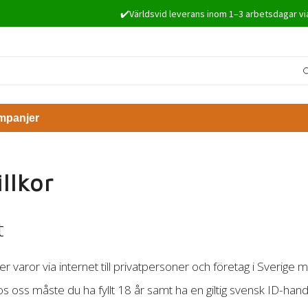
✔️Världsvid leverans inom 1–3 arbetsdagar vi
mpanjer
llkor
t
jer varor via internet till privatpersoner och företag i Sveri
os oss måste du ha fyllt 18 år samt ha en giltig svensk ID-ha