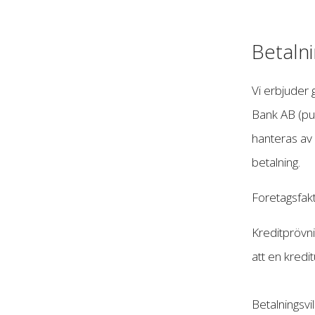
Betaln
Vi erbjuder 
Bank AB (pub
hanteras av 
betalning.
Foretagsfakt
Kreditprövni
att en kredi
Betalningsvi