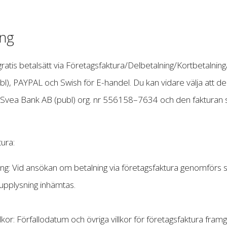
ing
gratis betalsätt via Företagsfaktura/Delbetalning/Kortbetaln
l), PAYPAL och Swish för E-handel. Du kan vidare välja att del
Svea Bank AB (publ) org. nr 556158–7634 och den fakturan som
ura:
ng: Vid ansökan om betalning via företagsfaktura genomförs se
tupplysning inhämtas.
llkor: Förfallodatum och övriga villkor för företagsfaktura fram