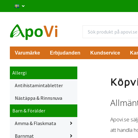
Varumärke
Erbjudanden
Kundservice
Ka
Allergi
Köpvi
Antihistamintabletter
Nästäppa & Rinnsnuva
Allmän
Barn & Förälder
Apovi.se säl
Amma & Flaskmata
att handla h
Barnmat