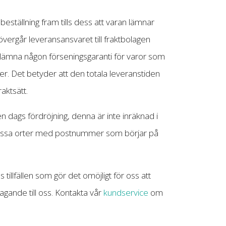
beställning fram tills dess att varan lämnar
r övergår leveransansvaret till fraktbolagen
te lämna någon förseningsgaranti för varor som
ager. Det betyder att den totala leveranstiden
raktsätt.
n dags fördröjning, denna är inte inräknad i
 vissa orter med postnummer som börjar på
 tillfällen som gör det omöjligt för oss att
åtagande till oss. Kontakta vår
kundservice
om