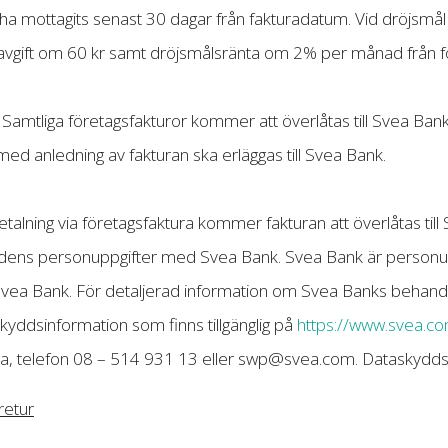
ha mottagits senast 30 dagar från fakturadatum. Vid dröjsmå
gift om 60 kr samt dröjsmålsränta om 2% per månad från förfa
 Samtliga företagsfakturor kommer att överlåtas till Svea Ba
med anledning av fakturan ska erläggas till Svea Bank.
talning via företagsfaktura kommer fakturan att överlåtas till
dens personuppgifter med Svea Bank. Svea Bank är personuppg
ll Svea Bank. För detaljerad information om Svea Banks behandli
yddsinformation som finns tillgänglig på
https://www.svea.c
a, telefon 08 – 514 931 13 eller
swp@svea.com
. Dataskyd
retur