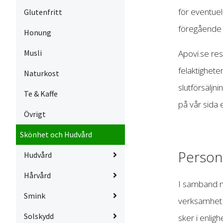
för eventuel
Glutenfritt
föregående 
Honung
Apovi.se res
Musli
felaktigheter
Naturkost
slutförsäljn
Te & Kaffe
på vår sida e
Övrigt
Skönhet och Hudvård
Person
Hudvård
Hårvård
I samband me
Smink
verksamhet f
Solskydd
sker i enli