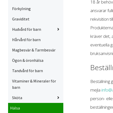
18 år behöve
Förkylning
ansvarar ful
rekvisition 
Graviditet
Produkterna 
Hudvård för barn
kräver det, a
Hårvård för barn
eventuella g
Magbesvär & Tarmbesvär
bruksanvisni
Ögon & öronhälsa
Beställ
Tandvård för barn
Beställning
Vitaminer & Mineraler för
barn
mejla
info@
Sköta
person- elle
beställninge
Hälsa