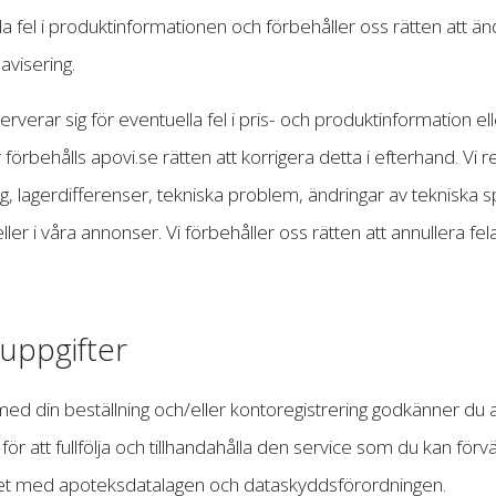
la fel i produktinformationen och förbehåller oss rätten att ä
avisering.
erverar sig för eventuella fel i pris- och produktinformation el
 förbehålls apovi.se rätten att korrigera detta i efterhand. Vi r
ing, lagerdifferenser, tekniska problem, ändringar av tekniska s
ller i våra annonser. Vi förbehåller oss rätten att annullera fel
uppgifter
d din beställning och/eller kontoregistrering godkänner du att
ör att fullfölja och tillhandahålla den service som du kan förv
ghet med apoteksdatalagen och dataskyddsförordningen.