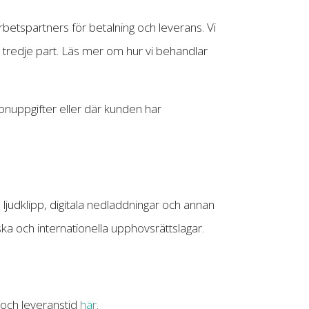
etspartners för betalning och leverans. Vi
ll tredje part. Läs mer om hur vi behandlar
sonuppgifter eller där kunden har
, ljudklipp, digitala nedladdningar och annan
ska och internationella upphovsrättslagar.
r och leveranstid
här
.