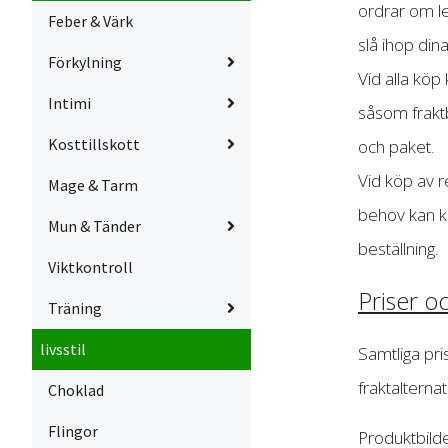
ordrar om le
Feber & Värk
slå ihop din
Förkylning
Vid alla köp
Intimi
såsom fraktb
Kosttillskott
och paket.
Vid köp av 
Mage & Tarm
behov kan ko
Mun & Tänder
beställning.
Viktkontroll
Priser o
Träning
livsstil
Samtliga pri
fraktalternat
Choklad
Flingor
Produktbild