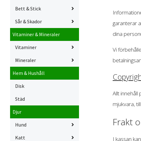
Bett & Stick
Informatione
Sår & Skador
garanterar a
dina personu
Vitaminer & Mineraler
Vitaminer
Vi förbehåll
betalningsa
Mineraler
Hem & Hushåll
Copyrigh
Disk
Allt innehål
Städ
mjukvara, ti
Djur
Frakt o
Hund
Katt
I kassan kan