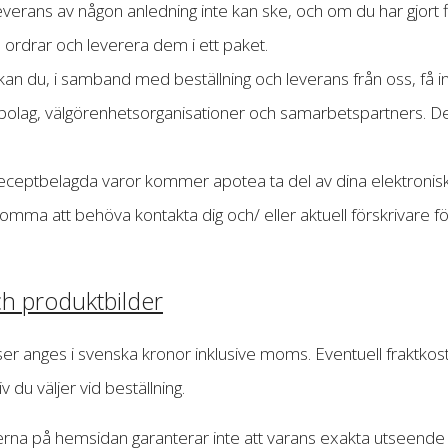
verans av någon anledning inte kan ske, och om du har gjort fle
a ordrar och leverera dem i ett paket.
 kan du, i samband med beställning och leverans från oss, f
olag, välgörenhetsorganisationer och samarbetspartners. Dett
receptbelagda varor kommer apotea ta del av dina elektronisk
mma att behöva kontakta dig och/ eller aktuell förskrivare fö
ch produktbilder
ser anges i svenska kronor inklusive moms. Eventuell fraktko
iv du väljer vid beställning.
erna på hemsidan garanterar inte att varans exakta utseende 