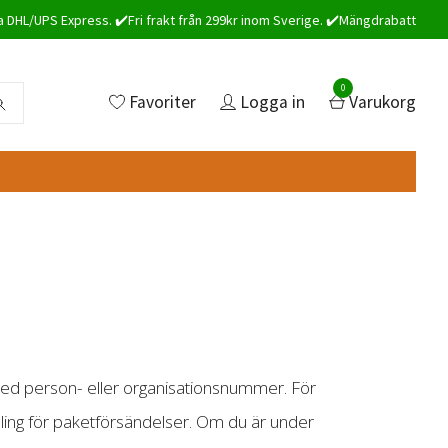
a DHL/UPS Express. ✔️Fri frakt från 299kr inom Sverige. ✔️Mängdrabatt
0
Favoriter
Logga in
Varukorg
ge med person- eller organisationsnummer. För
ndling för paketförsändelser. Om du är under