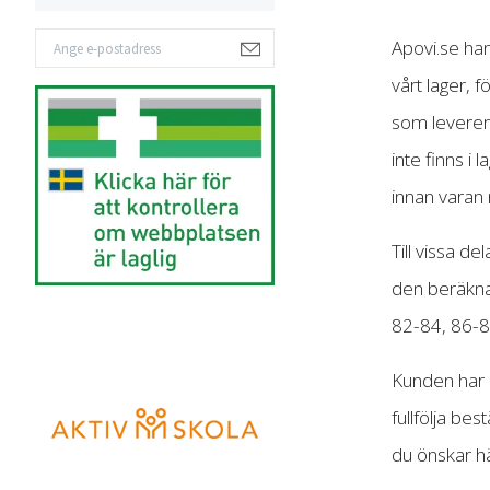
Apovi.se han
vårt lager, f
som leverera
inte finns i
innan varan 
Till vissa d
den beräkna
82-84, 86-8
Kunden har al
fullfölja bes
du önskar hä