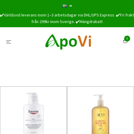
✔️Världsvid leverans inom 1–3 arbetsdagar via DHL/UPS Express. ✔️Fri frakt
från 299kr inom Sverige. ✔️Mängdrabatt
0