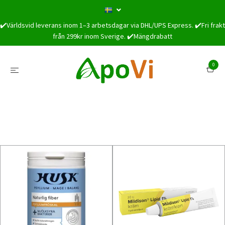
✔️Världsvid leverans inom 1–3 arbetsdagar via DHL/UPS Express. ✔️Fri frakt
från 299kr inom Sverige. ✔️Mängdrabatt
0