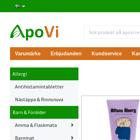
Varumärke
Erbjudanden
Kundservice
Ka
Allergi
Antihistamintabletter
Nästäppa & Rinnsnuva
Barn & Förälder
Amma & Flaskmata
Barnmat