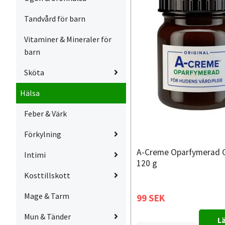
Tandvård för barn
Vitaminer & Mineraler för
barn
Sköta
Hälsa
Feber & Värk
Förkylning
A-Creme Oparfymerad O
Intimi
120 g
Kosttillskott
Mage & Tarm
99 SEK
Mun & Tänder
Lä