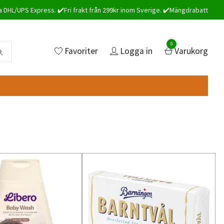
a DHL/UPS Express. ✔️Fri frakt från 299kr inom Sverige. ✔️Mängdrabatt
0
Favoriter
Logga in
Varukorg