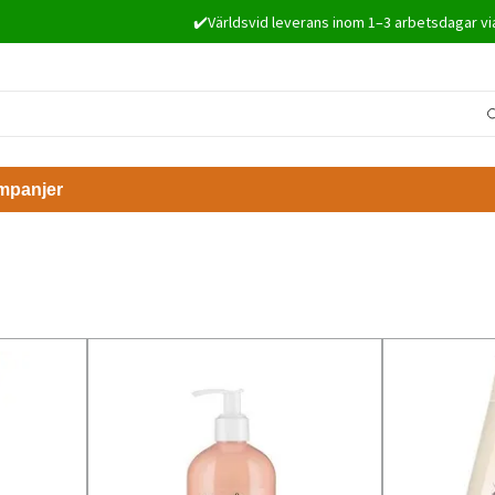
✔️Världsvid leverans inom 1–3 arbetsdagar vi
mpanjer