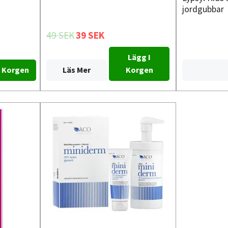
jordgubbar
49 SEK
39 SEK
Lägg I
Läs Mer
Korgen