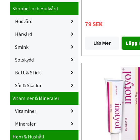
Skönhet och Hudvård
Hudvård
79 SEK
Hårvård
Läs Mer
Smink
Solskydd
Bett & Stick
Sår & Skador
Vitaminer & Mineraler
Vitaminer
Mineraler
Hem & Hushåll