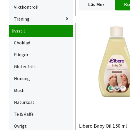
Läs Mer
Ko
Viktkontroll
Träning
livsstil
Choklad
Flingor
Glutenfritt
Honung
Musli
Naturkost
Te & Kaffe
Libero Baby Oil 150 ml
Övrigt