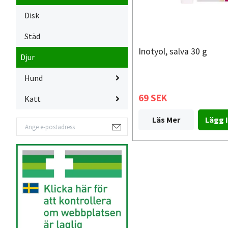
Disk
Städ
Inotyol, salva 30 g
Djur
Hund
69 SEK
Katt
Läs Mer