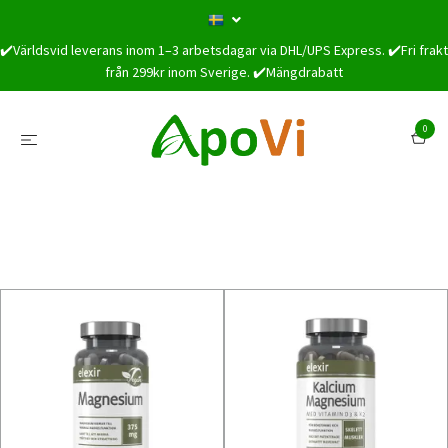
✔️Världsvid leverans inom 1–3 arbetsdagar via DHL/UPS Express. ✔️Fri frakt
från 299kr inom Sverige. ✔️Mängdrabatt
0