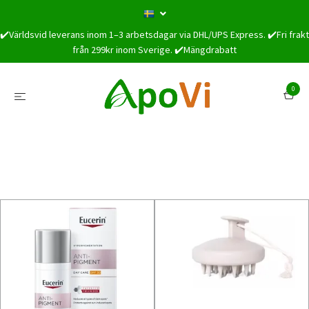
✔️Världsvid leverans inom 1–3 arbetsdagar via DHL/UPS Express. ✔️Fri frakt
från 299kr inom Sverige. ✔️Mängdrabatt
0