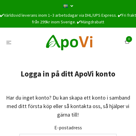
✔️Världsvid leverans inom 1–3 arbetsdagar via DHL/UPS Express. ✔️Fri frakt
från 299kr inom Sverige. ✔️Mängdrabatt
0
Logga in på ditt ApoVi konto
Har du inget konto? Du kan skapa ett konto i samband
med ditt första köp eller så kontakta oss, så hjälper vi
gärna till!
E-postadress