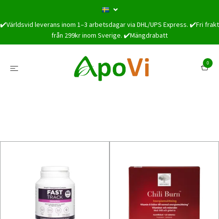
✔️Världsvid leverans inom 1–3 arbetsdagar via DHL/UPS Express. ✔️Fri frakt
från 299kr inom Sverige. ✔️Mängdrabatt
0