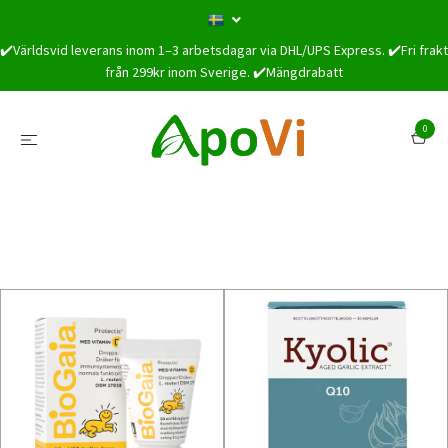
✔️Världsvid leverans inom 1–3 arbetsdagar via DHL/UPS Express. ✔️Fri frakt
från 299kr inom Sverige. ✔️Mängdrabatt
0