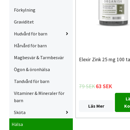
Förkylning
Graviditet
Hudvård för barn
Hårvård för barn
Magbesvär & Tarmbesvär
Elexir Zink 25 mg 100 t
Ögon & öronhälsa
Tandvård för barn
79 SEK
63 SEK
Vitaminer & Mineraler för
Lä
barn
Läs Mer
Ko
Sköta
Hälsa