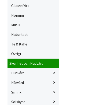
Glutenfritt
Honung
Musli
Naturkost
Te & Kaffe
Övrigt
Skönhet och Hudvård
Hudvård
Hårvård
Smink
Solskydd