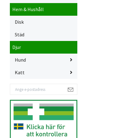
Hem & Hushåll
Disk
Städ
Djur
Hund
Katt