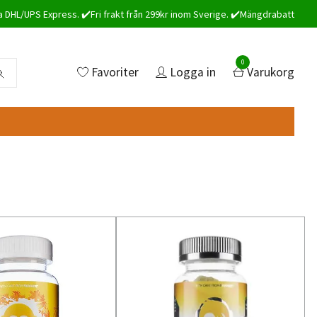
a DHL/UPS Express. ✔️Fri frakt från 299kr inom Sverige. ✔️Mängdrabatt
0
Favoriter
Logga in
Varukorg