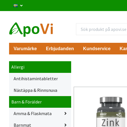
Varumärke
Erbjudanden
Kundservice
Ka
Allergi
Antihistamintabletter
Nästäppa & Rinnsnuva
Barn & Förälder
Amma & Flaskmata
Barnmat