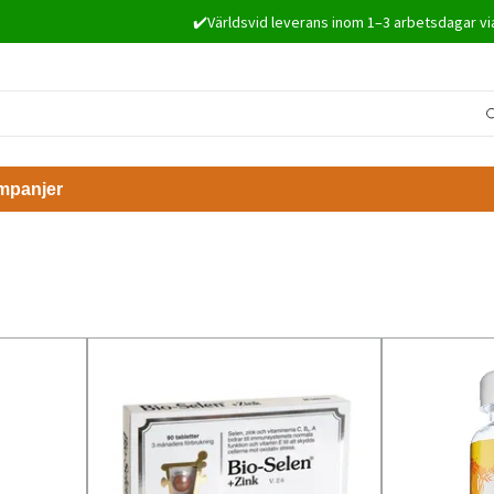
✔️Världsvid leverans inom 1–3 arbetsdagar vi
mpanjer