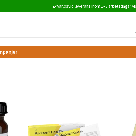
✔️Världsvid leverans inom 1–3 arbetsdagar vi
mpanjer