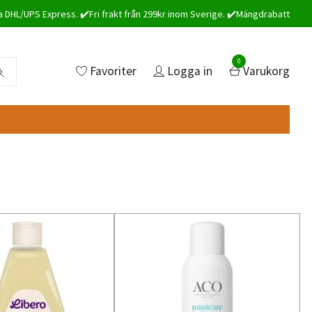
a DHL/UPS Express. ✔️Fri frakt från 299kr inom Sverige. ✔️Mängdrabatt
0
Favoriter
Logga in
Varukorg