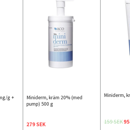
Miniderm, 
mg/g +
Miniderm, kräm 20% (med
pump) 500 g
159 SEK
95
279 SEK