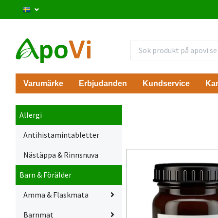
Varumärke
Erbjudanden
Kundservice
Ka
Allergi
Antihistamintabletter
Nästäppa & Rinnsnuva
Barn & Förälder
Amma & Flaskmata
Barnmat