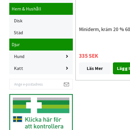
Hem & Hushåll
Disk
Miniderm, kräm 20 % 6
Städ
Djur
335 SEK
Hund
Katt
Läs Mer