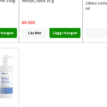
mfri 100g
Inotyol, salva 30 g
Libero Loti
ml
69 SEK
Läs Mer