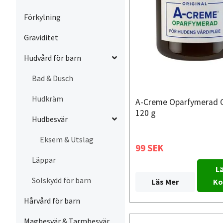
Förkylning
Graviditet
Hudvård för barn
Bad & Dusch
Hudkräm
A-Creme Oparfymerad O
120 g
Hudbesvär
Eksem & Utslag
99 SEK
Läppar
Lä
Solskydd för barn
Läs Mer
Ko
Hårvård för barn
Magbesvär & Tarmbesvär