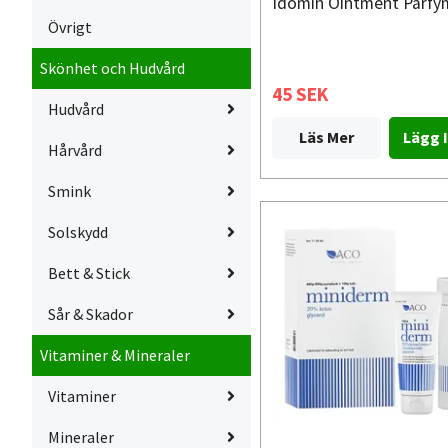
Idomin Ointment Parfy
Övrigt
Skönhet och Hudvård
45 SEK
Hudvård
Läs Mer
Hårvård
Smink
Solskydd
Bett & Stick
Sår & Skador
Vitaminer & Mineraler
Vitaminer
Mineraler