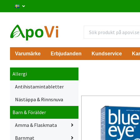
Varumärke
Erbjudanden
Kundservice
Ka
Allergi
Antihistamintabletter
Nästäppa & Rinnsnuva
Barn & Förälder
Amma & Flaskmata
Barnmat