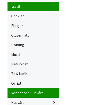
livsstil
Choklad
Flingor
Glutenfritt
Honung
Musli
Naturkost
Te & Kaffe
Övrigt
Skönhet och Hudvård
Hudvård