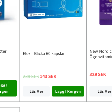
tter
New Nordic 
Elexir Blicka 60 kapslar
Ögonvitamin
329 SEK
239 SEK
143 SEK
gg I
Läs Mer
rgen
Läs Mer