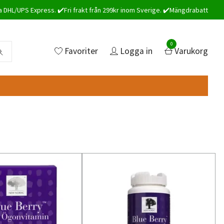
a DHL/UPS Express. ✔️Fri frakt från 299kr inom Sverige. ✔️Mängdrabatt
0
Favoriter
Logga in
Varukorg