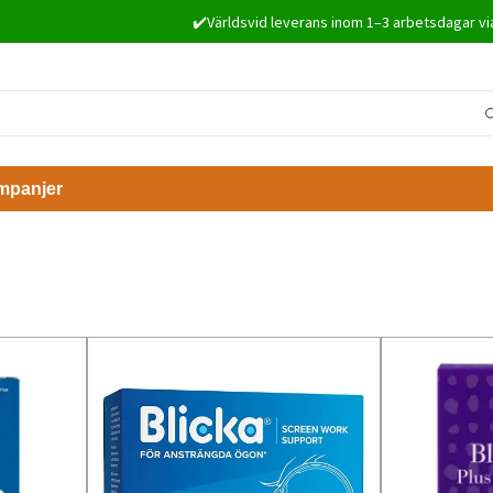
✔️Världsvid leverans inom 1–3 arbetsdagar vi
mpanjer