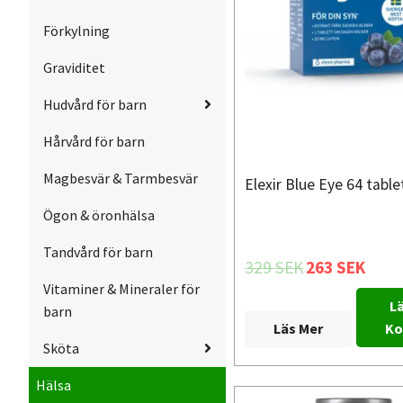
Förkylning
Graviditet
Hudvård för barn
Hårvård för barn
Magbesvär & Tarmbesvär
Elexir Blue Eye 64 table
Ögon & öronhälsa
Tandvård för barn
329 SEK
263 SEK
Vitaminer & Mineraler för
Lä
barn
Läs Mer
Ko
Sköta
Hälsa