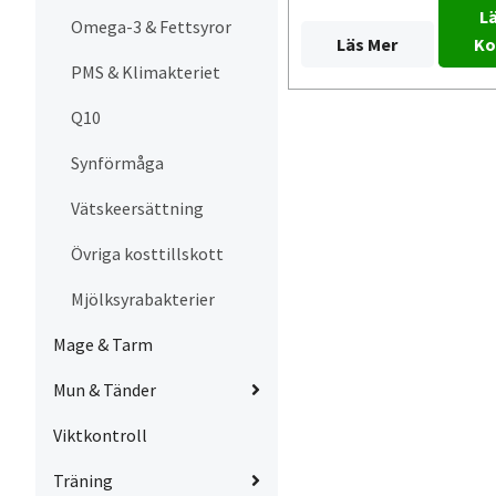
Lä
Omega-3 & Fettsyror
Läs Mer
Ko
PMS & Klimakteriet
Q10
Synförmåga
Vätskeersättning
Övriga kosttillskott
Mjölksyrabakterier
Mage & Tarm
Mun & Tänder
Viktkontroll
Träning