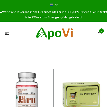
✔️Världsvid leverans inom 1–3 arbetsdagar via DHL/UPS Express. ✔️Fri frakt
från 299kr inom Sverige. ✔️Mängdrabatt
0