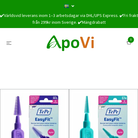
✔️Världsvid leverans inom 1–3 arbetsdagar via DHL/UPS Express. ✔️Fri frakt
från 299kr inom Sverige. ✔️Mängdrabatt
0