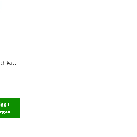
och katt
gg I
rgen