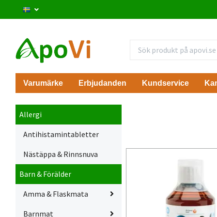
Varumärke
Erbjudanden
Kundservice
Ka
Allergi
Antihistamintabletter
Nästäppa & Rinnsnuva
Barn & Förälder
Amma & Flaskmata
Barnmat