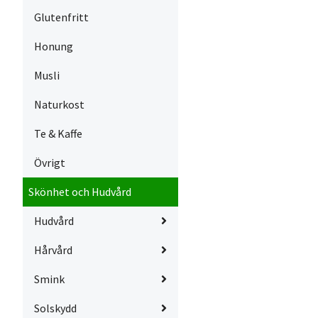
Glutenfritt
Honung
Musli
Naturkost
Te & Kaffe
Övrigt
Skönhet och Hudvård
Hudvård
Hårvård
Smink
Solskydd