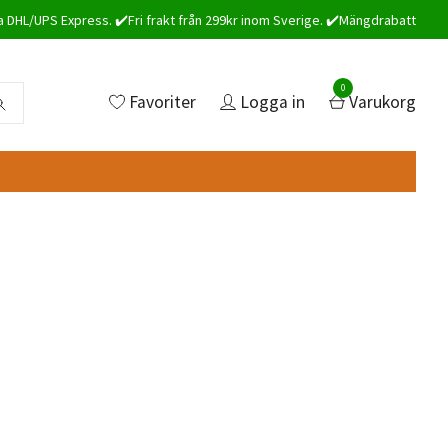
a DHL/UPS Express. ✔️Fri frakt från 299kr inom Sverige. ✔️Mängdrabatt
0
Favoriter
Logga in
Varukorg