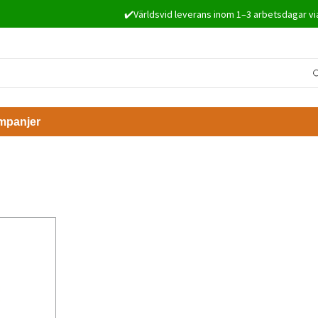
✔️Världsvid leverans inom 1–3 arbetsdagar vi
mpanjer