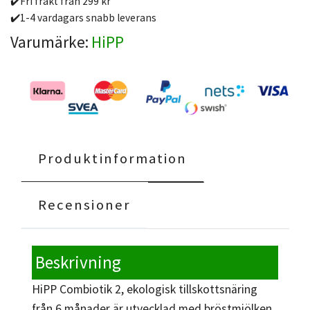
✔️Fri frakt från 299 kr
✔️1-4 vardagars snabb leverans
Varumärke:
HiPP
Produktinformation
Recensioner
Beskrivning
HiPP Combiotik 2, ekologisk tillskottsnäring
från 6 månader är utvecklad med bröstmjölken