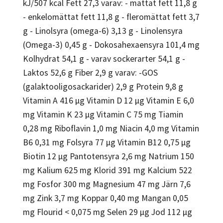
kJ/507 kcal Fett 27,3 varav: - mättat fett 11,8 g
- enkelomättat fett 11,8 g - fleromättat fett 3,7
g - Linolsyra (omega-6) 3,13 g - Linolensyra
(Omega-3) 0,45 g - Dokosahexaensyra 101,4 mg
Kolhydrat 54,1 g - varav sockerarter 54,1 g -
Laktos 52,6 g Fiber 2,9 g varav: -GOS
(galaktooligosackarider) 2,9 g Protein 9,8 g
Vitamin A 416 µg Vitamin D 12 µg Vitamin E 6,0
mg Vitamin K 23 µg Vitamin C 75 mg Tiamin
0,28 mg Riboflavin 1,0 mg Niacin 4,0 mg Vitamin
B6 0,31 mg Folsyra 77 µg Vitamin B12 0,75 µg
Biotin 12 µg Pantotensyra 2,6 mg Natrium 150
mg Kalium 625 mg Klorid 391 mg Kalcium 522
mg Fosfor 300 mg Magnesium 47 mg Järn 7,6
mg Zink 3,7 mg Koppar 0,40 mg Mangan 0,05
mg Flourid < 0,075 mg Selen 29 µg Jod 112 µg