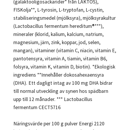
(galaktooligosackarider* från LAKTOS),
FISKolja**, L-tyrosin, L-tryptofan, L-cystin,
stabiliseringsmedel (mjölksyra), mjölksyrakultur
(Lactobacillus fermentum hereditum®***),
mineraler (klorid, kalium, kalcium, natrium,
magnesium, järn, zink, koppar, jod, selen,
mangan), vitaminer (vitamin C, niacin, vitamin E,
pantotensyra, vitamin A, tiamin, vitamin B6,
folsyra, vitamin K, vitamin D, biotin). *Ekologisk
ingrediens **Innehåller dokosahexaensyra
(DHA). Ett dagligt intag av 100 mg DHA bidrar
till normal utveckling av synen hos spädbarn
upp till 12 månader. *** Lactobacillus
fermentum CECT5716
Näringsvärde per 100 g pulver Energi 2120