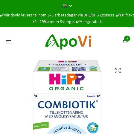
✔️Världsvid leverans inom 1–3 arbetsdagar via DHL/UPS Express. ✔️Fri frakt
från 299kr inom Sverige. ✔️Mängdrabatt
0