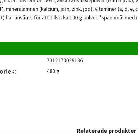
 siktat havremjöl* 30%, avsaltat vasslepulver (från mjÖlk), v
*, mineralämnen (kalcium, järn, zink, jod), vitaminer (a, d, e, c
t) har använts för att tillverka 100 g pulver. *spannmål med n
7312170029136
orlek:
480 g