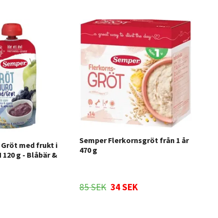
Semper Flerkornsgröt från 1 år
Gröt med frukt i
Sem
470 g
120 g - Blåbär &
12M
85 SEK
34 SEK
85 