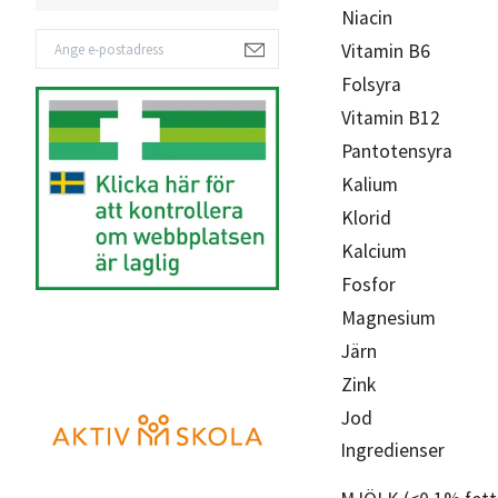
Niacin
Vitamin B6
Folsyra
Vitamin B12
Pantotensyra
Kalium
Klorid
Kalcium
Fosfor
Magnesium
Järn
Zink
Jod
Ingredienser