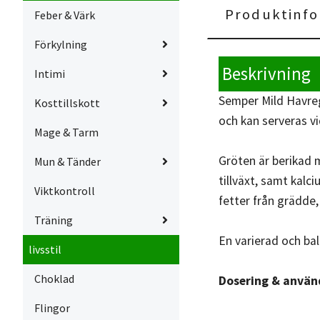
Produktinfo
Feber & Värk
Förkylning
Beskrivning
Intimi
Semper Mild Havreg
Kosttillskott
och kan serveras vi
Mage & Tarm
Gröten är berikad m
Mun & Tänder
tillväxt, samt kal
Viktkontroll
fetter från grädde,
Träning
En varierad och bal
livsstil
Choklad
Dosering & använ
Flingor