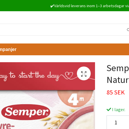
✔️Världsvid leverans inom 1–3 arbetsdagar vi
mpanjer
Sempe
Natur
85 SEK
I lager.