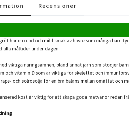
rmation
Recensioner
röt har en rund och mild smak av havre som många barn tyc
d alla måltider under dagen.
ed viktiga näringsämnen, bland annat järn som stödjer barnet
cium och vitamin D som är viktiga för skelettet och immunför
 raps- och solrosolja för en bra balans mellan omättat och mä
anserad kost är viktig för att skapa goda matvanor redan frå
dning