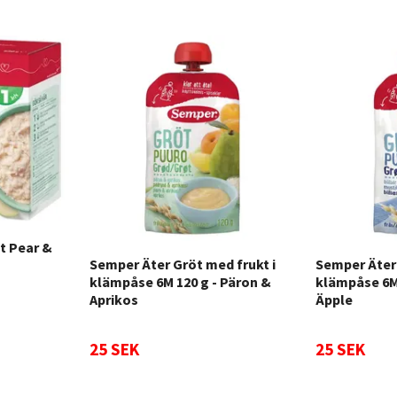
t Pear &
Semper Äter Gröt med frukt i
Semper Äter 
klämpåse 6M 120 g - Päron &
klämpåse 6M 
Aprikos
Äpple
25 SEK
25 SEK