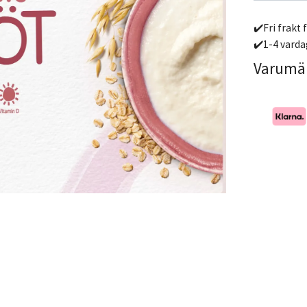
✔️Fri frakt 
✔️1-4 varda
Varumä