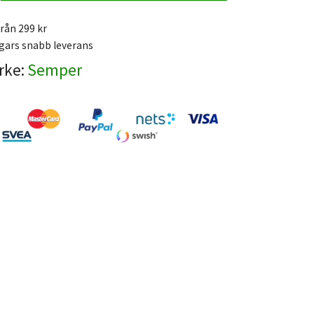
från 299 kr
gars snabb leverans
rke:
Semper