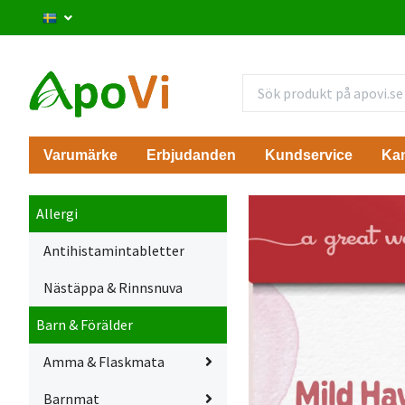
Varumärke
Erbjudanden
Kundservice
Ka
Allergi
Antihistamintabletter
Nästäppa & Rinnsnuva
Barn & Förälder
Amma & Flaskmata
Barnmat