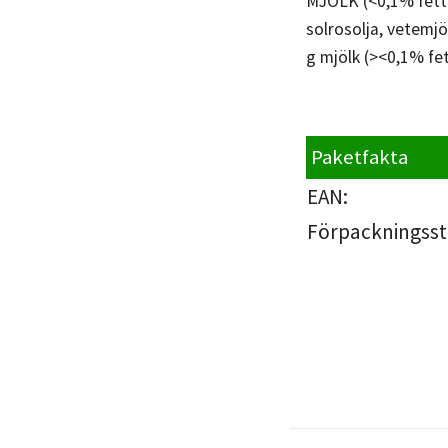
MJÖLK (<0,1% fett),
solrosolja, vetemjöl
g mjölk (><0,1% fet
Paketfakta
EAN:
Förpackningsst