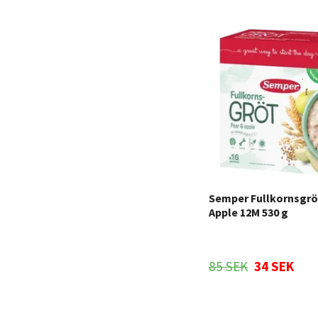
Semper Fullkornsgrö
Apple 12M 530 g
85 SEK
34 SEK