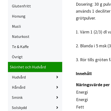
Dosering: 30 g pulve
Glutenfritt
används 1 decilite
Honung
grötpulver.
Musli
1. Värm 1 (2/3) dl va
Naturkost
2. Blanda i 5 msk (
Te & Kaffe
Övrigt
3. Rör tills gröten 
Skönhet och Hudvård
Innehåll
Hudvård
Näringsvärde per
Hårvård
Energi
Smink
Energi
Fett
Solskydd