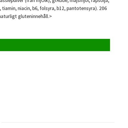
asslepulver (från mjÖlk), grÄdde, majsmjöl, rapsolja,
, tiamin, niacin, b6, folsyra, b12, pantotensyra). 206
aturligt gluteninnehåll.>