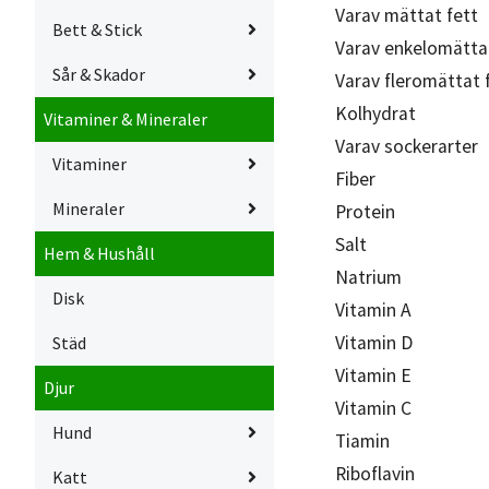
Varav mättat fett
Bett & Stick
Varav enkelomätta
Sår & Skador
Varav fleromättat 
Kolhydrat
Vitaminer & Mineraler
Varav sockerarter
Vitaminer
Fiber
Mineraler
Protein
Salt
Hem & Hushåll
Natrium
Disk
Vitamin A
Vitamin D
Städ
Vitamin E
Djur
Vitamin C
Hund
Tiamin
Riboflavin
Katt