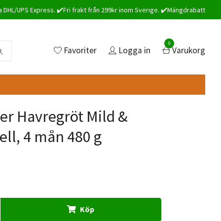
a DHL/UPS Express. ✔️Fri frakt från 299kr inom Sverige. ✔️Mängdrabatt
0
Favoriter
Logga in
Varukorg
r Havregröt Mild &
ell, 4 mån 480 g
Köp