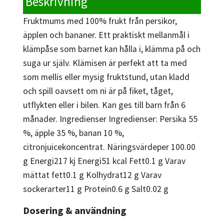
Beskrivning
Fruktmums med 100% frukt från persikor,
äpplen och bananer. Ett praktiskt mellanmål i
klämpåse som barnet kan hålla i, klämma på och
suga ur själv. Klämisen är perfekt att ta med
som mellis eller mysig fruktstund, utan kladd
och spill oavsett om ni är på fiket, tåget,
utflykten eller i bilen. Kan ges till barn från 6
månader. Ingredienser Ingredienser: Persika 55
%, äpple 35 %, banan 10 %,
citronjuicekoncentrat. Näringsvärdeper 100.00
g Energi217 kj Energi51 kcal Fett0.1 g Varav
mättat fett0.1 g Kolhydrat12 g Varav
sockerarter11 g Protein0.6 g Salt0.02 g
Dosering & användning