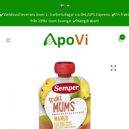
✔️Världsvid leverans inom 1–3 arbetsdagar via DHL/UPS Express. ✔️Fri frakt
från 299kr inom Sverige. ✔️Mängdrabatt
0