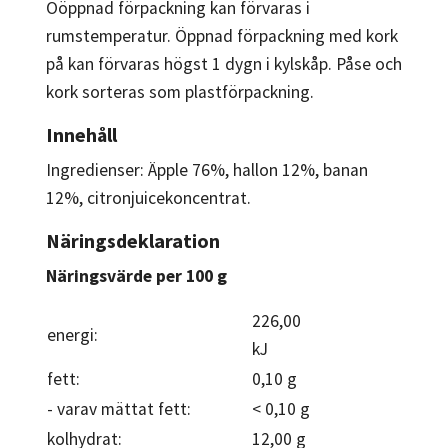
Oöppnad förpackning kan förvaras i
rumstemperatur. Öppnad förpackning med kork
på kan förvaras högst 1 dygn i kylskåp. Påse och
kork sorteras som plastförpackning.
Innehåll
Ingredienser: Äpple 76%, hallon 12%, banan
12%, citronjuicekoncentrat.
Näringsdeklaration
Näringsvärde per 100 g
226,00
energi:
kJ
fett:
0,10 g
- varav mättat fett:
< 0,10 g
kolhydrat:
12,00 g