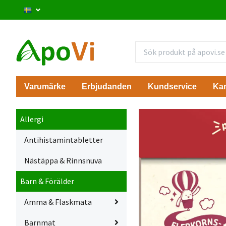
Varumärke
Erbjudanden
Kundservice
Ka
Allergi
Antihistamintabletter
Nästäppa & Rinnsnuva
Barn & Förälder
Amma & Flaskmata
Barnmat