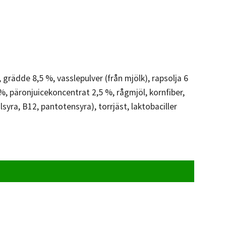
rädde 8,5 %, vasslepulver (från mjölk), rapsolja 6
%, päronjuicekoncentrat 2,5 %, rågmjöl, kornfiber,
olsyra, B12, pantotensyra), torrjäst, laktobaciller