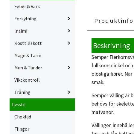
Feber & Värk
Förkylning
Produktinfo
Intimi
Kosttillskott
Beskrivning
Mage & Tarm
Semper Flerkornsväl
fullkornsdinkel oc
Mun & Tänder
olösliga fibrer. Nä
Viktkontroll
smak.
Träning
Semper välling är b
behövs för skelette
livsstil
matvanor.
Choklad
Vällingen innehåll
Flingor
fett och låg halt m