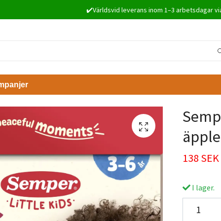
✔️Världsvid leverans inom 1–3 arbetsdagar vi
mpanjer
Sempe
äpple
138 SEK
I lager.