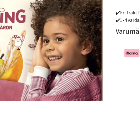
✔️Fri frakt 
✔️1-4 varda
Varumä