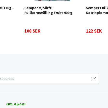
M 110g -
Semper Mjölkfri
Semper Full
Fullkornsvälling Frukt 400 g
Katrinplomm
108 SEK
122 SEK
Om Apovi