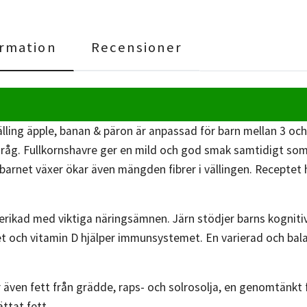
rmation
Recensioner
ling äpple, banan & päron är anpassad för barn mellan 3 och 6
h råg. Fullkornshavre ger en mild och god smak samtidigt som
r barnet växer ökar även mängden fibrer i vällingen. Receptet
erikad med viktiga näringsämnen. Järn stödjer barns kognitiva 
t och vitamin D hjälper immunsystemet. En varierad och balan
er även fett från grädde, raps- och solrosolja, en genomtän
ättat fett.