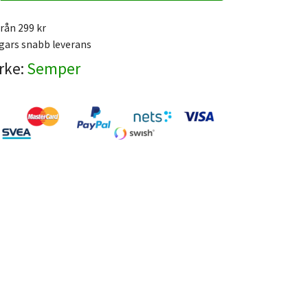
från 299 kr
gars snabb leverans
rke:
Semper