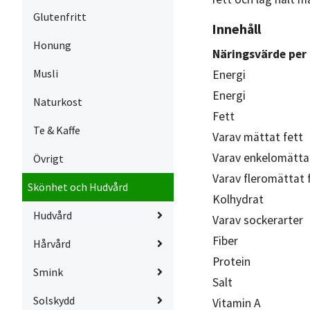
Glutenfritt
Innehåll
Honung
Näringsvärde per
Musli
Energi
Energi
Naturkost
Fett
Te & Kaffe
Varav mättat fett
Varav enkelomätta
Övrigt
Varav fleromättat 
Skönhet och Hudvård
Kolhydrat
Hudvård
Varav sockerarter
Fiber
Hårvård
Protein
Smink
Salt
Solskydd
Vitamin A