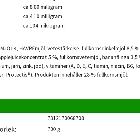
ca 8.80 milligram
ca 4.10 milligram
ca 104 mikrogram
MJÖLK, HAVREmjöl, vetestärkelse, fullkornsdinkelmjöl 8,5 %, g
äpplejuicekoncentrat 5 %, fullkornsvetemjöl, bananflinga 3,5 
m, järn, zink, jod), vitaminer (A, D, E, C, tiamin, niacin, B6, f
eri Protectis®). Produkten innehåller 28 % fullkornsmjöl.
7312170068708
orlek:
700 g