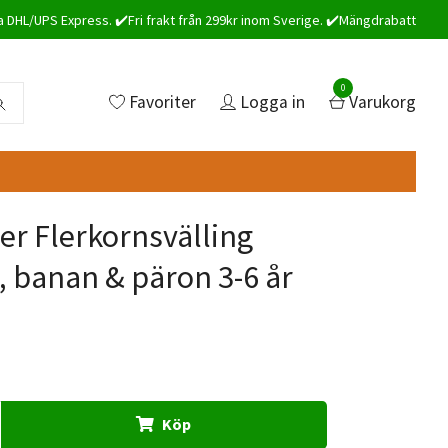
a DHL/UPS Express. ✔️Fri frakt från 299kr inom Sverige. ✔️Mängdrabatt
0
Favoriter
Logga in
Varukorg
r Flerkornsvälling
, banan & päron 3-6 år
Köp