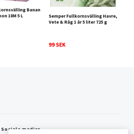
kornsvälling Banan
Lact
on 18M 5 L
Semper Fullkornsvälling Havre,
Vete & Råg 1 år 5 liter 725 g
249
99 SEK
Sociala medier