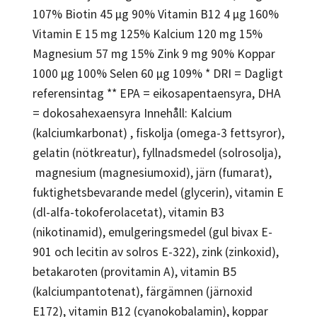
107% Biotin 45 µg 90% Vitamin B12 4 µg 160%
Vitamin E 15 mg 125% Kalcium 120 mg 15%
Magnesium 57 mg 15% Zink 9 mg 90% Koppar
1000 µg 100% Selen 60 µg 109% * DRI = Dagligt
referensintag ** EPA = eikosapentaensyra, DHA
= dokosahexaensyra Innehåll: Kalcium
(kalciumkarbonat) , fiskolja (omega-3 fettsyror),
gelatin (nötkreatur), fyllnadsmedel (solrosolja),
magnesium (magnesiumoxid), järn (fumarat),
fuktighetsbevarande medel (glycerin), vitamin E
(dl-alfa-tokoferolacetat), vitamin B3
(nikotinamid), emulgeringsmedel (gul bivax E-
901 och lecitin av solros E-322), zink (zinkoxid),
betakaroten (provitamin A), vitamin B5
(kalciumpantotenat), färgämnen (järnoxid
E172), vitamin B12 (cyanokobalamin), koppar