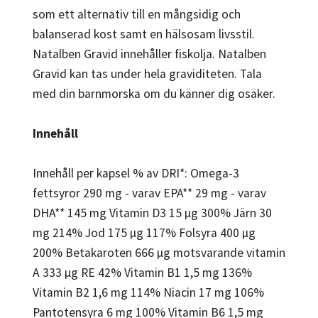
som ett alternativ till en mångsidig och
balanserad kost samt en hälsosam livsstil.
Natalben Gravid innehåller fiskolja. Natalben
Gravid kan tas under hela graviditeten. Tala
med din barnmorska om du känner dig osäker.
Innehåll
Innehåll per kapsel % av DRI*: Omega-3
fettsyror 290 mg - varav EPA** 29 mg - varav
DHA** 145 mg Vitamin D3 15 µg 300% Järn 30
mg 214% Jod 175 µg 117% Folsyra 400 µg
200% Betakaroten 666 µg motsvarande vitamin
A 333 µg RE 42% Vitamin B1 1,5 mg 136%
Vitamin B2 1,6 mg 114% Niacin 17 mg 106%
Pantotensyra 6 mg 100% Vitamin B6 1,5 mg