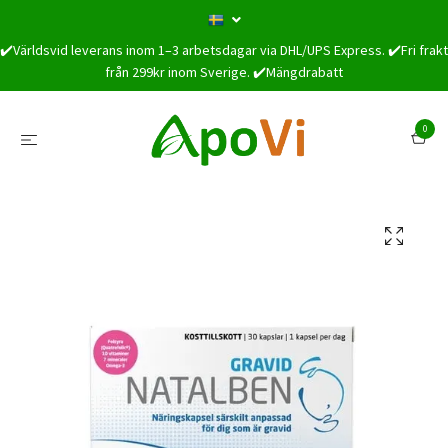
✔️Världsvid leverans inom 1–3 arbetsdagar via DHL/UPS Express. ✔️Fri frakt
från 299kr inom Sverige. ✔️Mängdrabatt
0