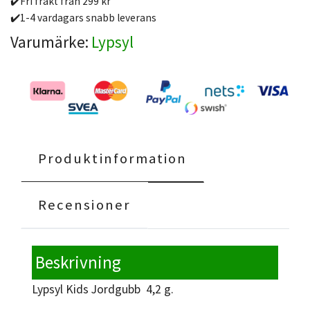
✔️Fri frakt från 299 kr
✔️1-4 vardagars snabb leverans
Varumärke:
Lypsyl
Produktinformation
Recensioner
Beskrivning
Lypsyl Kids Jordgubb 4,2 g.