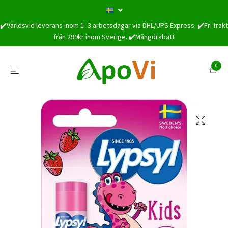
✔️Världsvid leverans inom 1–3 arbetsdagar via DHL/UPS Express. ✔️Fri frakt
från 299kr inom Sverige. ✔️Mängdrabatt
0