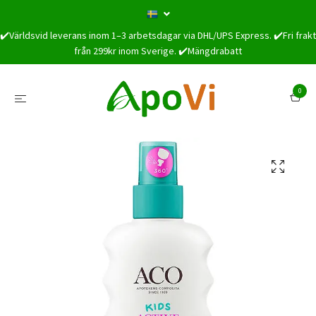
✔️Världsvid leverans inom 1–3 arbetsdagar via DHL/UPS Express. ✔️Fri frakt
från 299kr inom Sverige. ✔️Mängdrabatt
0