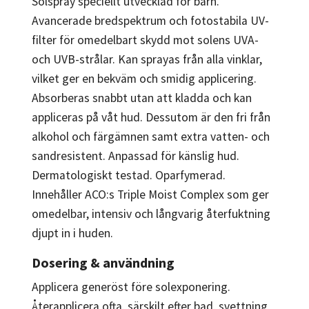
Solspray speciellt utvecklad för barn.
Avancerade bredspektrum och fotostabila UV-
filter för omedelbart skydd mot solens UVA-
och UVB-strålar. Kan sprayas från alla vinklar,
vilket ger en bekväm och smidig applicering.
Absorberas snabbt utan att kladda och kan
appliceras på våt hud. Dessutom är den fri från
alkohol och färgämnen samt extra vatten- och
sandresistent. Anpassad för känslig hud.
Dermatologiskt testad. Oparfymerad.
Innehåller ACO:s Triple Moist Complex som ger
omedelbar, intensiv och långvarig återfuktning
djupt in i huden.
Dosering & användning
Applicera generöst före solexponering.
Återapplicera ofta, särskilt efter bad, svettning