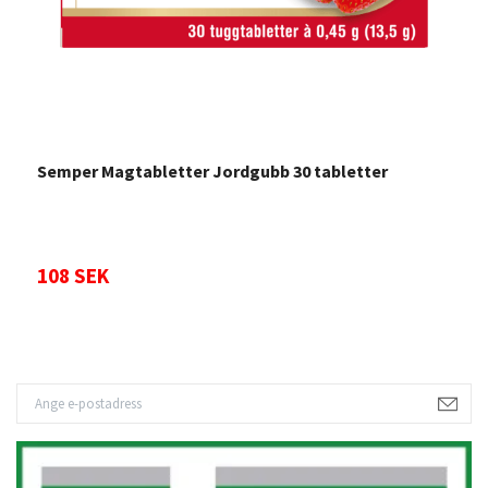
Semper Magtabletter Jordgubb 30 tabletter
S
108 SEK
1