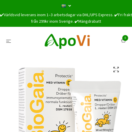
✔️Världsvid leverans inom 1–3 arbetsdagar via DHL/UPS Express. ✔️Fri frakt
från 299kr inom Sverige. ✔️Mängdrabatt
0