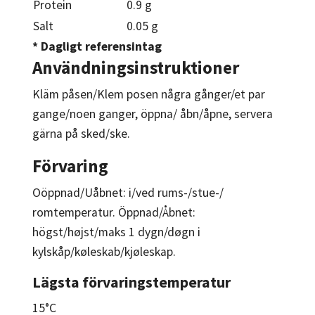
Protein
0.9 g
Salt
0.05 g
* Dagligt referensintag
Användningsinstruktioner
Kläm påsen/Klem posen några gånger/et par
gange/noen ganger, öppna/ åbn/åpne, servera
gärna på sked/ske.
Förvaring
Oöppnad/Uåbnet: i/ved rums-/stue-/
romtemperatur. Öppnad/Åbnet:
högst/højst/maks 1 dygn/døgn i
kylskåp/køleskab/kjøleskap.
Lägsta förvaringstemperatur
15°C