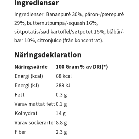
Ingredienser
Ingredienser: Bananpuré 30%, päron-/pærepuré
29%, butternutpumpa/-squash 16%,
sötpotatis/sød kartoffel/søtpotet 15%, blåbär/-
bær 10%, citronjuice (från koncentrat).
Näringsdeklaration
Näringsvärde
100 Gram
% av DRI(*)
Energi (kcal)
68 kcal
Energi (kJ)
289 kJ
Fett
0.3 g
Varav mättat fett
0.1 g
Kolhydrat
14 g
Varav sockerarter
8.8 g
Fiber
2.3 g