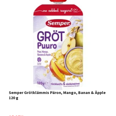
Semper Grötklämmis Päron, Mango, Banan & Äpple
Z
120 g