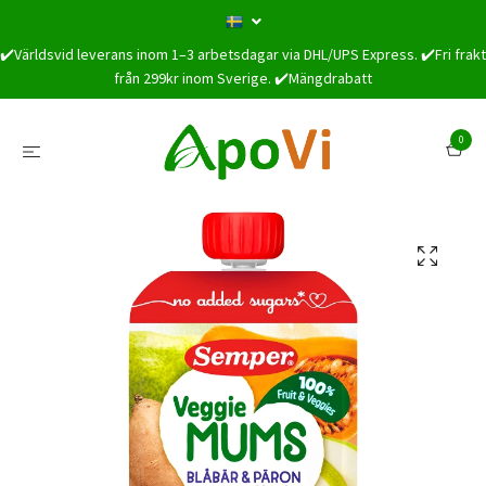
✔️Världsvid leverans inom 1–3 arbetsdagar via DHL/UPS Express. ✔️Fri frakt
från 299kr inom Sverige. ✔️Mängdrabatt
0