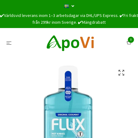
✔️Världsvid leverans inom 1–3 arbetsdagar via DHL/UPS Express. ✔️Fri frakt
från 299kr inom Sverige. ✔️Mängdrabatt
0