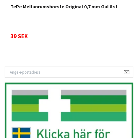
TePe Mellanrumsborste Original 0,7 mm Gul 8 st
T
39 SEK
3