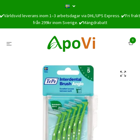
✔️Världsvid leverans inom 1–3 arbetsdagar via DHL/UPS Express. ✔️Fri frakt
från 299kr inom Sverige. ✔️Mängdrabatt
0