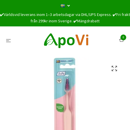
✔️Världsvid leverans inom 1–3 arbetsdagar via DHL/UPS Express. ✔️Fri frakt
från 299kr inom Sverige. ✔️Mängdrabatt
0