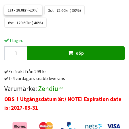
1st - 28.8kr (-20%)
3st - 75.60kr (-30%)
6st - 129.60kr (-40%)
I lager.
Köp
✔️Fri frakt från 299 kr
✔️1-4 vardagars snabb leverans
Varumärke:
Zendium
OBS！Utgångsdatum är:/ NOTE! Expiration date
is: 2027-03-31