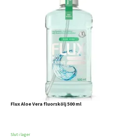
Flux Aloe Vera fluorskölj 500 ml
J
2
Slut i lager