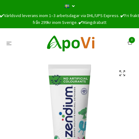
✔️Världsvid leverans inom 1–3 arbetsdagar via DHL/UPS Express. ✔️Fri frakt
från 299kr inom Sverige. ✔️Mängdrabatt
0