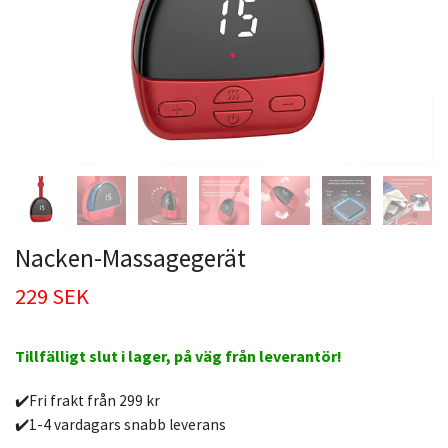
Nacken-Massagegerät
229 SEK
Tillfälligt slut i lager, på väg från leverantör!
✔️Fri frakt från 299 kr
✔️1-4 vardagars snabb leverans