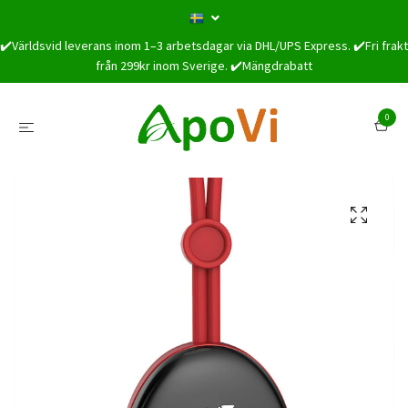
✔️Världsvid leverans inom 1–3 arbetsdagar via DHL/UPS Express. ✔️Fri frakt
från 299kr inom Sverige. ✔️Mängdrabatt
0