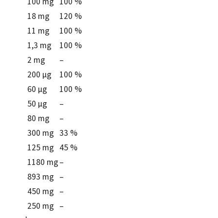
100 mg
100 %
18 mg
120 %
11 mg
100 %
1,3 mg
100 %
2 mg
–
200 μg
100 %
60 μg
100 %
50 μg
–
80 mg
–
300 mg
33 %
125 mg
45 %
1180 mg
–
893 mg
–
450 mg
–
250 mg
–