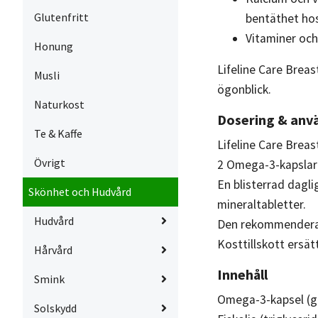
Glutenfritt
bentäthet h
Vitaminer och
Honung
Lifeline Care Breas
Musli
ögonblick.
Naturkost
Dosering & anv
Te & Kaffe
Lifeline Care Brea
Övrigt
2 Omega-3-kapslar 
En blisterrad dagli
Skönhet och Hudvård
mineraltabletter.
Hudvård
Den rekommenderad
Kosttillskott ersät
Hårvård
Innehåll
Smink
Omega-3-kapsel (gu
Solskydd