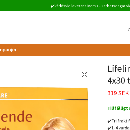
✔️Världsvid leverans inom 1–3 arbetsdagar vi
mpanjer
Lifel
4x30 
319 SEK
Tillfälligt
✔️Fri frakt 
✔️1-4 varda