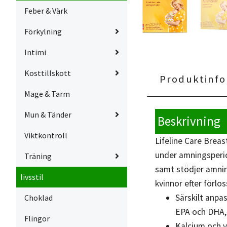
Feber & Värk
Förkylning
Intimi
Kosttillskott
Produktinfo
Mage & Tarm
Mun & Tänder
Beskrivning
Viktkontroll
Lifeline Care Brea
under amningsperio
Träning
samt stödjer amnin
livsstil
kvinnor efter förlo
Särskilt anpas
Choklad
EPA och DHA, 
Flingor
Kalcium och vi