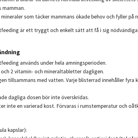
os mamman.
 mineraler som täcker mammans ökade behov och fyller på n
tfeeding är ett tryggt och enkelt sätt att få i sig nödvändig
ändning
stfeeding används under hela amningsperioden.
och 2 vitamin- och mineraltabletter dagligen.
gen tillsammans med vatten. Varje blisterrad innehåller fyra
e dagliga dosen bör inte överskridas.
ter inte en varierad kost. Förvaras i rumstemperatur och oåt
la kapslar):