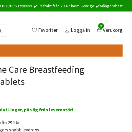
a DHL/UPS Express. ✔️Fri frakt från 299kr inom Sverige. ✔️Mängdrabatt
0
Favoriter
Logga in
Varukorg
ine Care Breastfeeding
tablets
 slut i lager, på väg från leverantör!
från 299 kr
gars snabb leverans