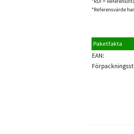
*RDI = Referensint
*Referensvärde har 
Paketfakta
EAN:
Förpackningsst