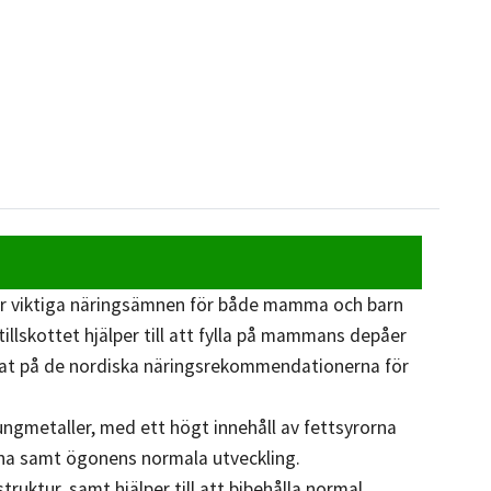
åller viktiga näringsämnen för både mamma och barn
llskottet hjälper till att fylla på mammans depåer
erat på de nordiska näringsrekommendationerna för
 tungmetaller, med ett högt innehåll av fettsyrorna
ärna samt ögonens normala utveckling.
truktur, samt hjälper till att bibehålla normal