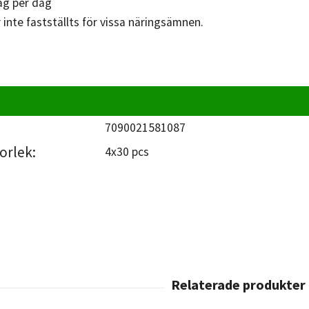
ag per dag
inte fastställts för vissa näringsämnen.
7090021581087
orlek:
4x30 pcs