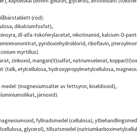
der), kapselskal (bovint gelatin, glycerol), antioxidant (tokofer
låbärstablett (röd):
ulosa, dikalciumfosfat),
binsyra, dl-alfa-tokoferylacetat, nikotinamid, kalcium-D-panto
aminmononitrat, pyridoxinhydroklorid, riboflavin, pteroylmon
cinium myrtillus).
arat, zinkoxid, mangan(II)sulfat, natriumselenat, koppar(II)oxi
: (talk, etylcellulosa, hydroxypropylmetylcellulosa, magnesi
edel: (magnesiumsalter av fettsyror, kiseldioxid),
uminiumsilikat, järnoxid).
:
agnesiumoxid, fyllnadsmedel (cellulosa), ytbehandlingsmedel 
cellulosa, glycerol), tillsatsmedel (natriumkarboximetylcell