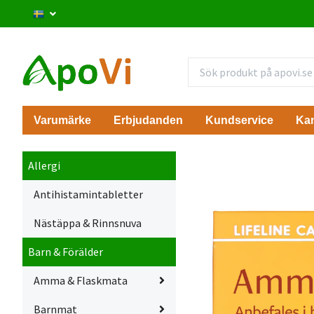
Varumärke
Erbjudanden
Kundservice
Ka
Allergi
Antihistamintabletter
Nästäppa & Rinnsnuva
Barn & Förälder
Amma & Flaskmata
Barnmat