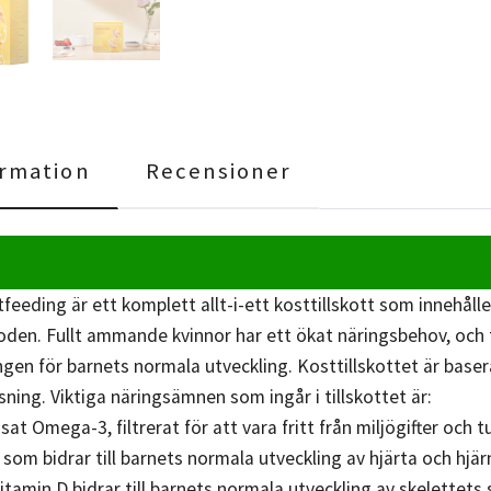
rmation
Recensioner
stfeeding är ett komplett allt-i-ett kosttillskott som inneh
den. Fullt ammande kvinnor har ett ökat näringsbehov, och ti
gen för barnets normala utveckling. Kosttillskottet är bas
ssning. Viktiga näringsämnen som ingår i tillskottet är:
sat Omega-3, filtrerat för att vara fritt från miljögifter och
som bidrar till barnets normala utveckling av hjärta och hj
tamin D bidrar till barnets normala utveckling av skelettets s