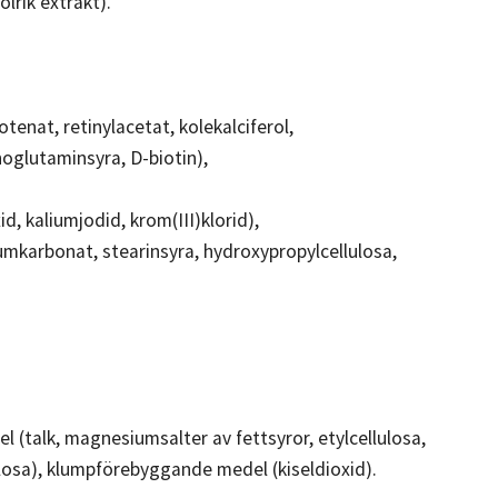
olrik extrakt).
tenat, retinylacetat, kolekalciferol,
oglutaminsyra, D-biotin),
d, kaliumjodid, krom(III)klorid),
umkarbonat, stearinsyra, hydroxypropylcellulosa,
(talk, magnesiumsalter av fettsyror, etylcellulosa,
ulosa), klumpförebyggande medel (kiseldioxid).