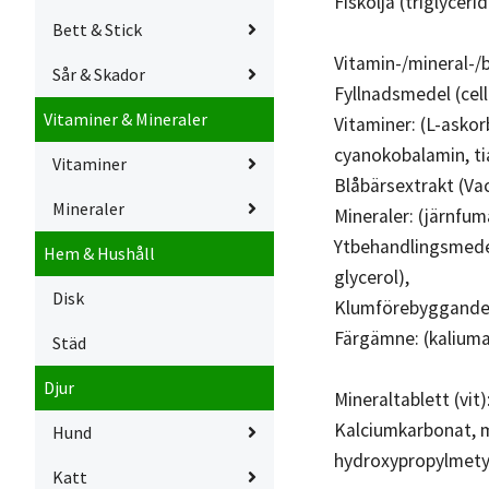
Fiskolja (triglyceri
Bett & Stick
Vitamin-/mineral-/b
Sår & Skador
Fyllnadsmedel (cell
Vitaminer & Mineraler
Vitaminer: (L-askor
cyanokobalamin, ti
Vitaminer
Blåbärsextrakt (Vac
Mineraler
Mineraler: (järnfum
Ytbehandlingsmedel
Hem & Hushåll
glycerol),
Disk
Klumförebyggande m
Färgämne: (kaliumal
Städ
Djur
Mineraltablett (vit)
Kalciumkarbonat, m
Hund
hydroxypropylmetyl
Katt