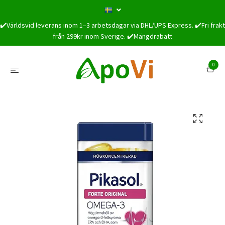
✔️Världsvid leverans inom 1–3 arbetsdagar via DHL/UPS Express. ✔️Fri frakt
från 299kr inom Sverige. ✔️Mängdrabatt
0