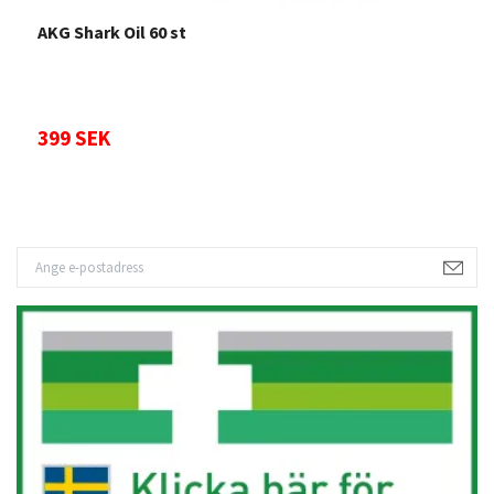
AKG Shark Oil 60 st
E
399 SEK
2