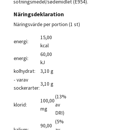
sötningsmedel/sødemidlet (E954).
Näringsdeklaration
Näringsvärde per portion (1 st)
15,00
energi:
kcal
60,00
energi:
kJ
kolhydrat:
3,10 g
- varav
3,10 g
sockerarter:
(13%
100,00
klorid:
av
mg
DRI)
(5%
90,00
kalium:
av