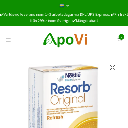
✔️Världsvid leverans inom 1–3 arbetsdagar via DHL/UPS Express. ✔️Fri frakt
från 299kr inom Sverige. ✔️Mängdrabatt
0