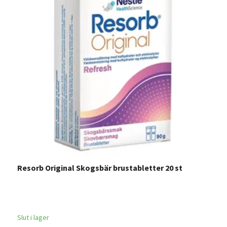
Resorb Original Skogsbär brustabletter 20 st
R
Slut i lager
Sl