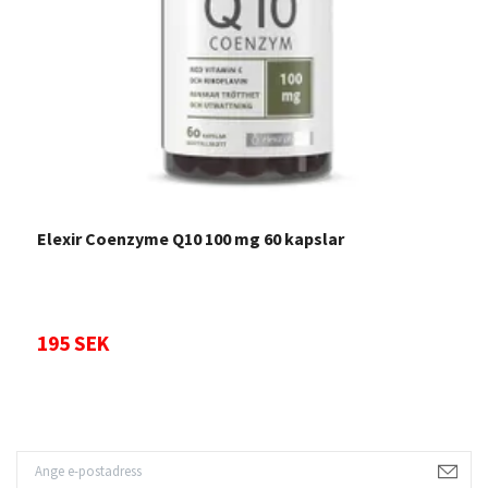
Elexir Coenzyme Q10 100 mg 60 kapslar
P
k
195 SEK
9