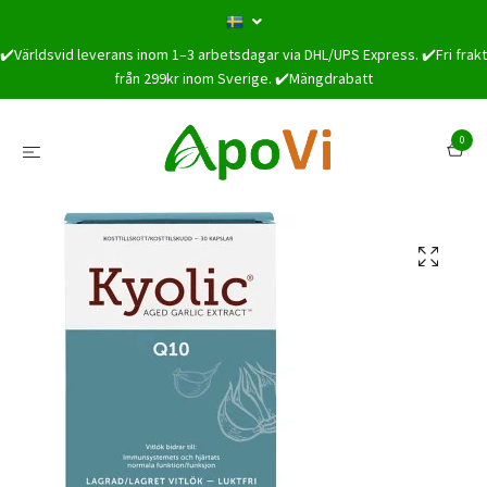
✔️Världsvid leverans inom 1–3 arbetsdagar via DHL/UPS Express. ✔️Fri frakt
från 299kr inom Sverige. ✔️Mängdrabatt
0