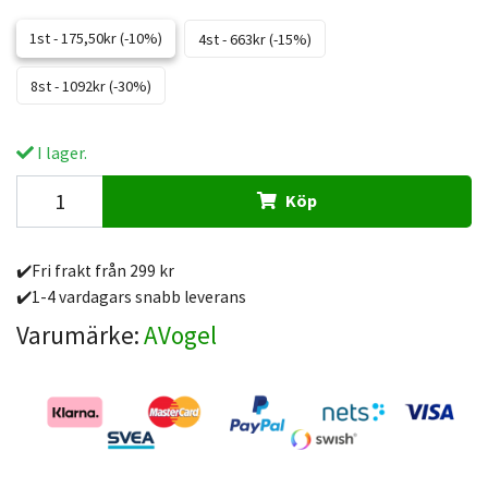
1st - 175,50kr (-10%)
4st - 663kr (-15%)
8st - 1092kr (-30%)
I lager.
Köp
✔️Fri frakt från 299 kr
✔️1-4 vardagars snabb leverans
Varumärke:
AVogel