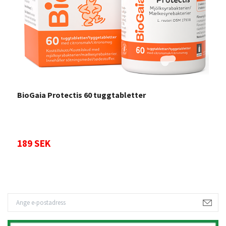
BioGaia Protectis 60 tuggtabletter
L
189 SEK
2