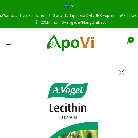
✔️Världsvid leverans inom 1–3 arbetsdagar via DHL/UPS Express. ✔️Fri frakt
från 299kr inom Sverige. ✔️Mängdrabatt
0