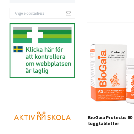
BioGaia Protectis 60
tuggtabletter