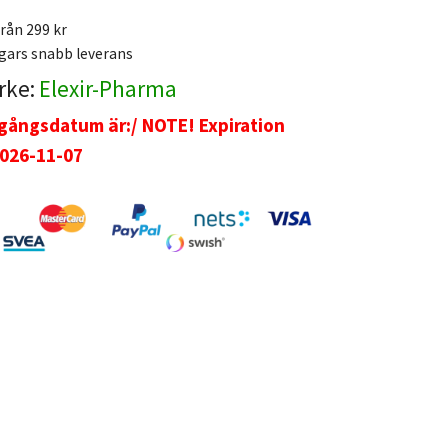
från 299 kr
gars snabb leverans
rke:
Elexir-Pharma
ngsdatum är:/ NOTE! Expiration
2026-11-07