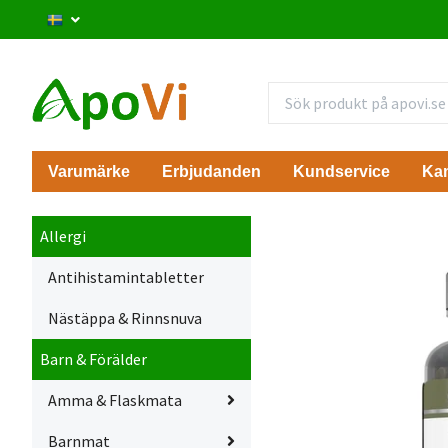
Varumärke
Erbjudanden
Kundservice
Ka
Allergi
Antihistamintabletter
Nästäppa & Rinnsnuva
Barn & Förälder
Amma & Flaskmata
Barnmat