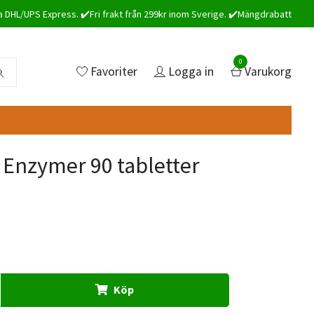
a DHL/UPS Express. ✔️Fri frakt från 299kr inom Sverige. ✔️Mängdrabatt
0
Favoriter
Logga in
Varukorg
r Enzymer 90 tabletter
Köp