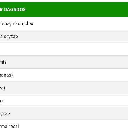
ER DAGSDOS
ltienzymkomplex
us oryzae
rmis
nanas)
ya)
i)
ryzae
rma reesi