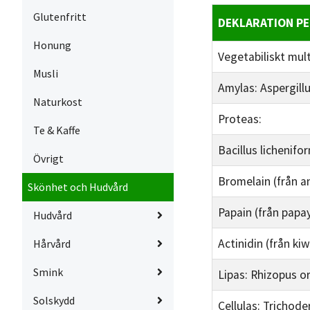
Glutenfritt
DEKLARATION P
Honung
Vegetabiliskt mu
Musli
Amylas: Aspergill
Naturkost
Proteas:
Te & Kaffe
Bacillus lichenifo
Övrigt
Bromelain (från a
Skönhet och Hudvård
Papain (från papa
Hudvård
Actinidin (från kiw
Hårvård
Smink
Lipas: Rhizopus o
Solskydd
Cellulas: Trichode