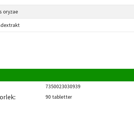
us oryzae
adextrakt
7350023030939
orlek:
90 tabletter