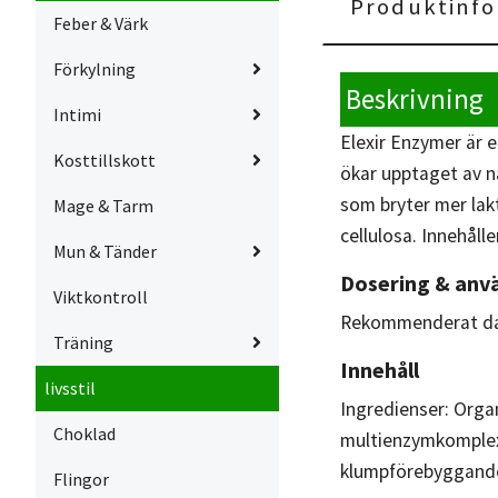
Produktinfo
Feber & Värk
Förkylning
Beskrivning
Intimi
Elexir Enzymer är 
Kosttillskott
ökar upptaget av nä
som bryter mer lakt
Mage & Tarm
cellulosa. Innehåll
Mun & Tänder
Dosering & anv
Viktkontroll
Rekommenderat dagl
Träning
Innehåll
livsstil
Ingredienser: Organ
Choklad
multienzymkomplex,
klumpförebyggande 
Flingor