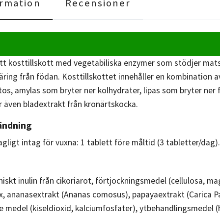
rmation
Recensioner
ett kosttillskott med vegetabiliska enzymer som stödjer mat
ring från födan. Kosttillskottet innehåller en kombination a
os, amylas som bryter ner kolhydrater, lipas som bryter ner 
er även bladextrakt från kronärtskocka.
ändning
igt intag för vuxna: 1 tablett före måltid (3 tabletter/dag)
iskt inulin från cikoriarot, förtjockningsmedel (cellulosa, ma
 ananasextrakt (Ananas comosus), papayaextrakt (Carica Papa
medel (kiseldioxid, kalciumfosfater), ytbehandlingsmedel (h