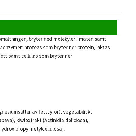
smältningen, bryter ned molekyler i maten samt
v enzymer: proteas som bryter ner protein, laktas
fett samt cellulas som bryter ner
.
gnesiumsalter av fettsyror), vegetabiliskt
ya), kiwiextrakt (Actinidia deliciosa),
ydroxipropylmetylcellulosa).