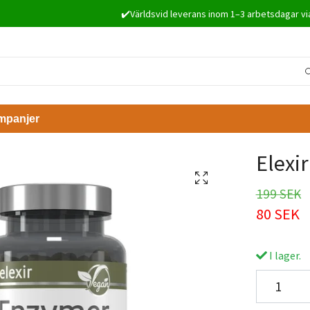
✔️Världsvid leverans inom 1–3 arbetsdagar vi
mpanjer
Elexi
199 SEK
80 SEK
I lager.