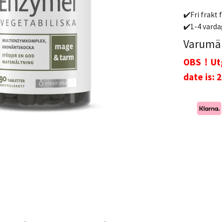
✔️Fri frakt 
✔️1-4 varda
Varumä
OBS！Utgå
date is: 