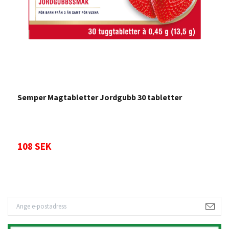
Semper Magtabletter Jordgubb 30 tabletter
N
t
108 SEK
3