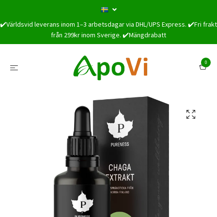
✔️Världsvid leverans inom 1–3 arbetsdagar via DHL/UPS Express. ✔️Fri frakt
från 299kr inom Sverige. ✔️Mängdrabatt
0