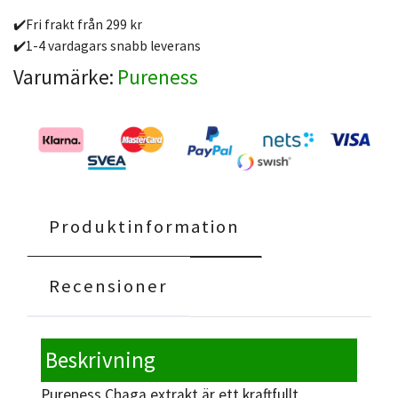
✔️Fri frakt från 299 kr
✔️1-4 vardagars snabb leverans
Varumärke:
Pureness
Produktinformation
Recensioner
Beskrivning
Pureness Chaga extrakt är ett kraftfullt,