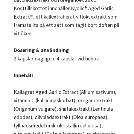
Kosttillskottet innehåller Kyolic® Aged Garlic
Extract™, ett kallextraherat vitlöksextrakt som
framställts på ett sätt som tagit bort doften på
vitlöken.
Dosering & användning
2 kapslar dagligen. 4 kapslar vid behov.
Innehåll
Kallagrat Aged Garlic Extract (Allium sativum),
vitamin C (kalciumaskorbat), oreganoextrakt
(Origanum vulgare), shiitakextrakt (Lentinula
edodes), olivbladsextrakt (Olea europaea),
fyllnadsmedel (mikrokristallin cellulosa),
aitakeextrakt (Grifola frondosa), reishiextrakt