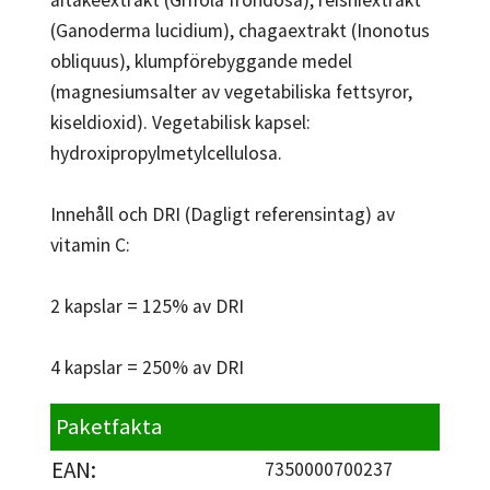
(Ganoderma lucidium), chagaextrakt (Inonotus
obliquus), klumpförebyggande medel
(magnesiumsalter av vegetabiliska fettsyror,
kiseldioxid). Vegetabilisk kapsel:
hydroxipropylmetylcellulosa.
Innehåll och DRI (Dagligt referensintag) av
vitamin C:
2 kapslar = 125% av DRI
4 kapslar = 250% av DRI
Paketfakta
EAN:
7350000700237