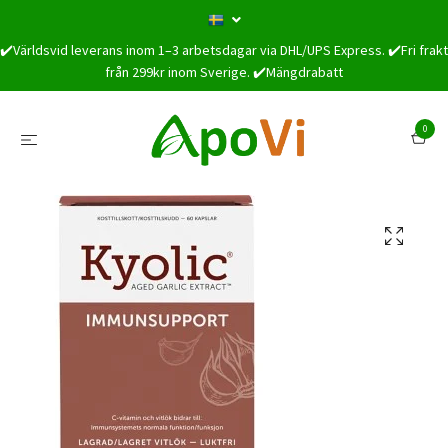
✔️Världsvid leverans inom 1–3 arbetsdagar via DHL/UPS Express. ✔️Fri frakt
från 299kr inom Sverige. ✔️Mängdrabatt
0