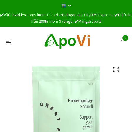
✔️Världsvid leverans inom 1–3 arbetsdagar via DHL/UPS Express. ✔️Fri frakt
från 299kr inom Sverige. ✔️Mängdrabatt
0