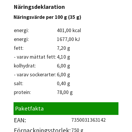
Näringsdeklaration
Näringsvärde per 100 g (35 g)
energi:
401,00 kcal
energi:
1677,00 kJ
fett:
7,20 g
- varav mättat fett:
4,10 g
kolhydrat:
6,00 g
- varav sockerarter:
6,00 g
salt:
0,40 g
protein:
78,00 g
Paketfakta
EAN:
7350031363142
Förpackningsstorlek:
750 g