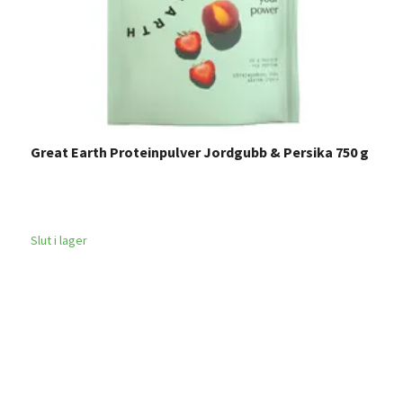
Great Earth Proteinpulver Jordgubb & Persika 750 g
H
Slut i lager
3