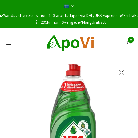
✔️Världsvid leverans inom 1–3 arbetsdagar via DHL/UPS Express. ✔️Fri frakt
från 299kr inom Sverige. ✔️Mängdrabatt
0