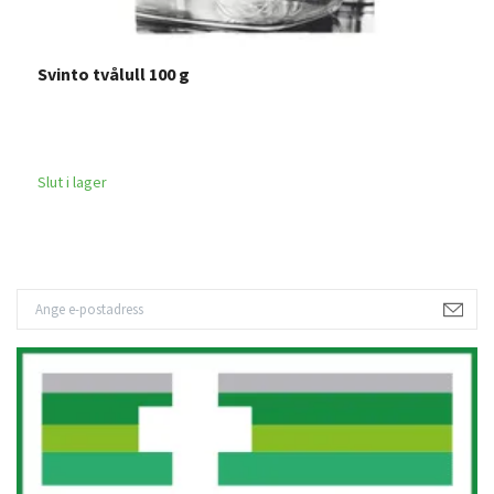
Svinto tvålull 100 g
W
2
Slut i lager