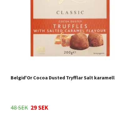
Belgid'Or Cocoa Dusted Tryfflar Salt karamell
M
48 SEK
29 SEK
Sl