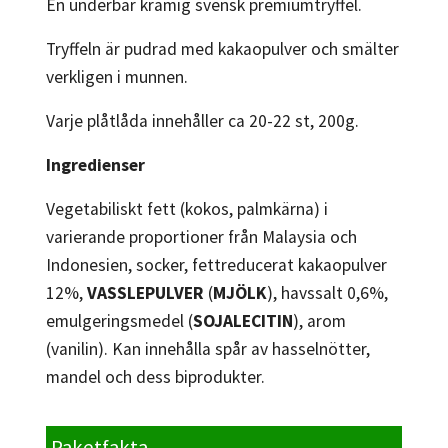
En underbar krämig svensk premiumtryffel.
Tryffeln är pudrad med kakaopulver och smälter
verkligen i munnen.
Varje plåtlåda innehåller ca 20-22 st, 200g.
Ingredienser
Vegetabiliskt fett (kokos, palmkärna) i
varierande proportioner från Malaysia och
Indonesien, socker, fettreducerat kakaopulver
12%,
VASSLEPULVER
(
MJÖLK
), havssalt 0,6%,
emulgeringsmedel (
SOJALECITIN
), arom
(vanilin). Kan innehålla spår av hasselnötter,
mandel och dess biprodukter.
Paketfakta