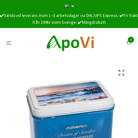
✔️Världsvid leverans inom 1–3 arbetsdagar via DHL/UPS Express. ✔️Fri frakt
från 299kr inom Sverige. ✔️Mängdrabatt
0