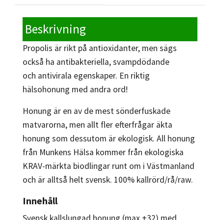
Beskrivning
Propolis är rikt på antioxidanter, men sägs
också ha antibakteriella, svampdödande
och antivirala egenskaper. En riktig
hälsohonung med andra ord!
Honung är en av de mest sönderfuskade
matvarorna, men allt fler efterfrågar äkta
honung som dessutom är ekologisk. All honung
från Munkens Hälsa kommer från ekologiska
KRAV-märkta biodlingar runt om i Västmanland
och är alltså helt svensk. 100% kallrörd/rå/raw.
Innehåll
Svensk kallslungad honung (max +32) med