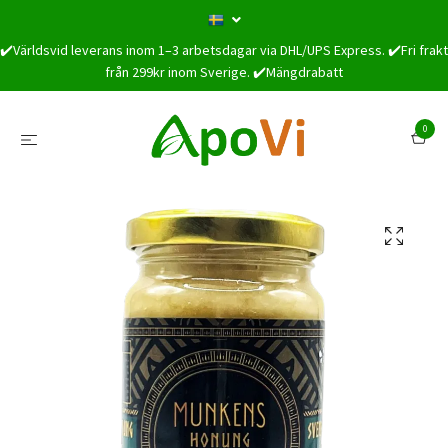
✔️Världsvid leverans inom 1–3 arbetsdagar via DHL/UPS Express. ✔️Fri frakt
från 299kr inom Sverige. ✔️Mängdrabatt
0