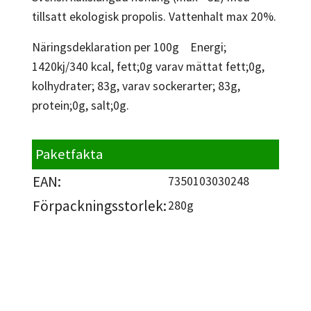
tillsatt ekologisk propolis. Vattenhalt max 20%.
Näringsdeklaration per 100g Energi;
1420kj/340 kcal, fett;0g varav mättat fett;0g,
kolhydrater; 83g, varav sockerarter; 83g,
protein;0g, salt;0g.
Paketfakta
EAN:
7350103030248
Förpackningsstorlek:
280g