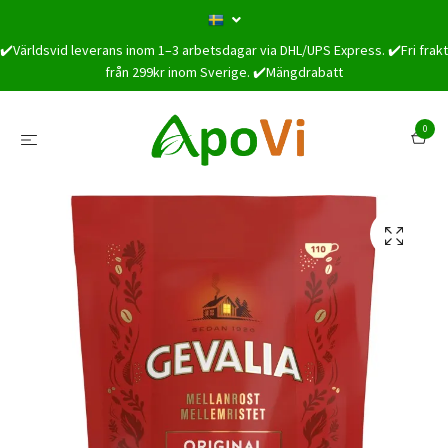
✔️Världsvid leverans inom 1–3 arbetsdagar via DHL/UPS Express. ✔️Fri frakt
från 299kr inom Sverige. ✔️Mängdrabatt
0