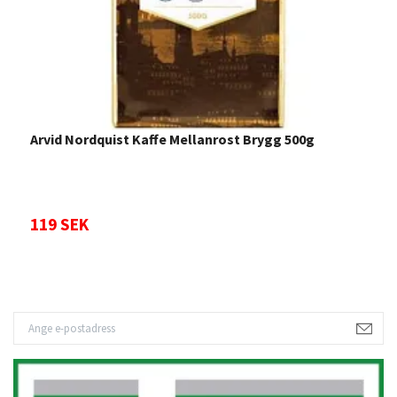
Arvid Nordquist Kaffe Mellanrost Brygg 500g
G
119 SEK
9