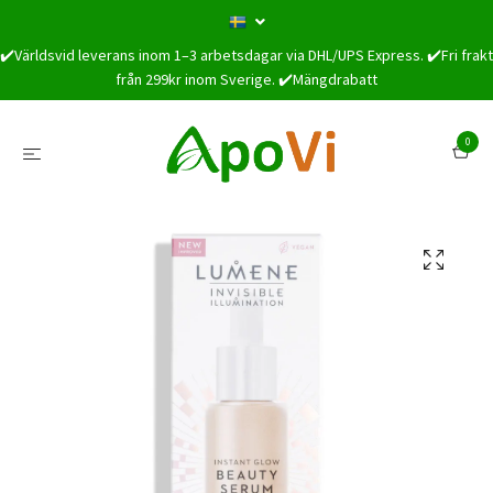
✔️Världsvid leverans inom 1–3 arbetsdagar via DHL/UPS Express. ✔️Fri frakt
från 299kr inom Sverige. ✔️Mängdrabatt
0