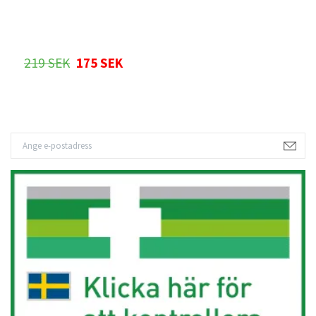
3
219 SEK
175 SEK
2