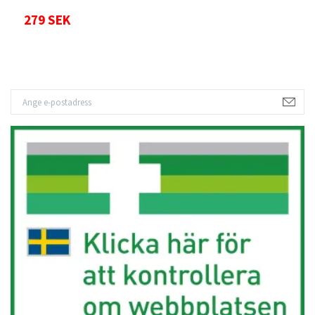
279 SEK
3