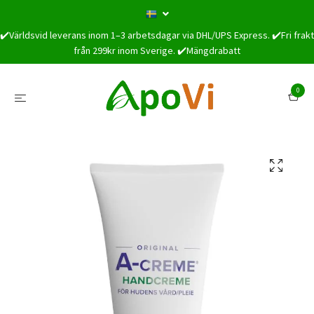
✔️Världsvid leverans inom 1–3 arbetsdagar via DHL/UPS Express. ✔️Fri frakt
från 299kr inom Sverige. ✔️Mängdrabatt
0