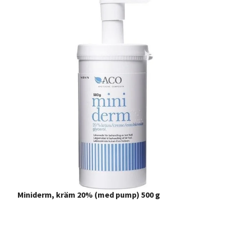
Miniderm, kräm 20% (med pump) 500 g
M