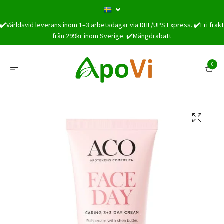
✔️Världsvid leverans inom 1–3 arbetsdagar via DHL/UPS Express. ✔️Fri frakt
från 299kr inom Sverige. ✔️Mängdrabatt
0