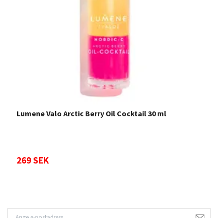
Lumene Valo Arctic Berry Oil Cocktail 30 ml
L
269 SEK
1