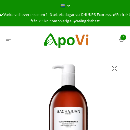
✔️Världsvid leverans inom 1–3 arbetsdagar via DHL/UPS Express. ✔️Fri frakt
från 299kr inom Sverige. ✔️Mängdrabatt
0