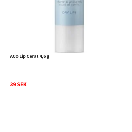
ACO Lip Cerat 4,6 g
39 SEK
M
4