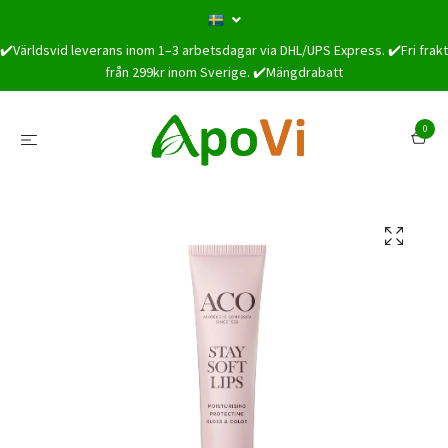
✔️Världsvid leverans inom 1–3 arbetsdagar via DHL/UPS Express. ✔️Fri frakt
från 299kr inom Sverige. ✔️Mängdrabatt
0